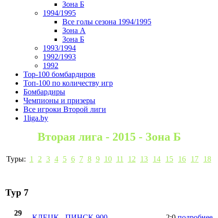
Зона Б
1994/1995
Все голы сезона 1994/1995
Зона А
Зона Б
1993/1994
1992/1993
1992
Top-100 бомбардиров
Топ-100 по количеству игр
Бомбардиры
Чемпионы и призеры
Все игроки Второй лиги
1liga.by
Вторая лига - 2015 - Зона Б
Туры:
1
2
3
4
5
6
7
8
9
10
11
12
13
14
15
16
17
18
Тур 7
29
КЛЕЦК
-
ПИНСК-900
2:0
подробнее