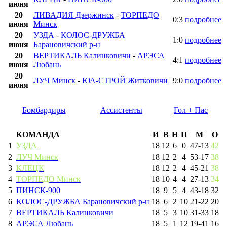
июня
20
ЛИВАДИЯ Дзержинск
-
ТОРПЕДО
0:3
подробнее
июня
Минск
20
УЗДА
-
КОЛОС-ДРУЖБА
1:0
подробнее
июня
Барановичский р-н
20
ВЕРТИКАЛЬ Калинковичи
-
АРЭСА
4:1
подробнее
июня
Любань
20
ЛУЧ Минск
-
ЮА-СТРОЙ Житковичи
9:0
подробнее
июня
Бомбардиры
Ассистенты
Гол + Пас
КОМАНДА
И
В
Н
П
М
О
1
УЗДА
18
12
6
0
47
-
13
42
2
ЛУЧ Минск
18
12
2
4
53
-
17
38
3
КЛЕЦК
18
12
2
4
45
-
21
38
4
ТОРПЕДО Минск
18
10
4
4
27
-
13
34
5
ПИНСК-900
18
9
5
4
43
-
18
32
6
КОЛОС-ДРУЖБА Барановичский р-н
18
6
2
10
21
-
22
20
7
ВЕРТИКАЛЬ Калинковичи
18
5
3
10
31
-
33
18
8
АРЭСА Любань
18
5
1
12
19
-
41
16