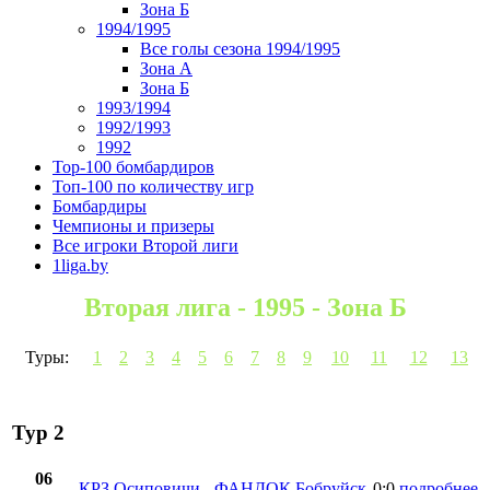
Зона Б
1994/1995
Все голы сезона 1994/1995
Зона А
Зона Б
1993/1994
1992/1993
1992
Top-100 бомбардиров
Топ-100 по количеству игр
Бомбардиры
Чемпионы и призеры
Все игроки Второй лиги
1liga.by
Вторая лига - 1995 - Зона Б
Туры:
1
2
3
4
5
6
7
8
9
10
11
12
13
Тур 2
06
КРЗ Осиповичи
-
ФАНДОК Бобруйск
0:0
подробнее