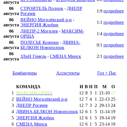
августа
06
СТРОИТЕЛЬ Полоцк
-
ДНЕПР
1:9
подробнее
августа
Рогачев
06
ВЕЙНО Могилёвский р-н
-
1:1
подробнее
августа
ЭНЕРГИЯ Жлобин
06
ДНЕПР-2 Могилев
-
МАКСИМ-
1:4
подробнее
августа
ОРША
06
ПОЛЕСЬЕ Козенки
-
ДВИНА-
0:1
подробнее
августа
БЕЛКОН Новополоцк
06
ЗЛиН Гомель
-
СМЕНА Минск
2:1
подробнее
августа
Бомбардиры
Ассистенты
Гол + Пас
КОМАНДА
И
В
Н
П
М
О
1
МАКСИМ-ОРША
12
8
3
1
21
-
10
27
2
ВЕЙНО Могилёвский р-н
12
7
4
1
22
-
13
25
3
ДНЕПР Рогачев
12
7
3
2
29
-
13
24
4
ДВИНА-БЕЛКОН Новополоцк
12
6
1
5
11
-
14
19
5
ЭНЕРГИЯ Жлобин
12
6
1
5
19
-
14
19
6
СМЕНА Минск
12
6
1
5
23
-
14
19