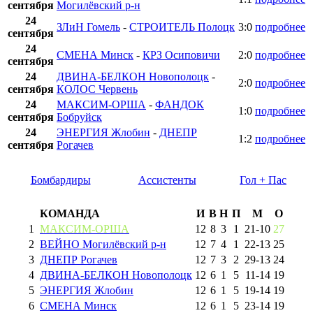
сентября
Могилёвский р-н
24
ЗЛиН Гомель
-
СТРОИТЕЛЬ Полоцк
3:0
подробнее
сентября
24
СМЕНА Минск
-
КРЗ Осиповичи
2:0
подробнее
сентября
24
ДВИНА-БЕЛКОН Новополоцк
-
2:0
подробнее
сентября
КОЛОС Червень
24
МАКСИМ-ОРША
-
ФАНДОК
1:0
подробнее
сентября
Бобруйск
24
ЭНЕРГИЯ Жлобин
-
ДНЕПР
1:2
подробнее
сентября
Рогачев
Бомбардиры
Ассистенты
Гол + Пас
КОМАНДА
И
В
Н
П
М
О
1
МАКСИМ-ОРША
12
8
3
1
21
-
10
27
2
ВЕЙНО Могилёвский р-н
12
7
4
1
22
-
13
25
3
ДНЕПР Рогачев
12
7
3
2
29
-
13
24
4
ДВИНА-БЕЛКОН Новополоцк
12
6
1
5
11
-
14
19
5
ЭНЕРГИЯ Жлобин
12
6
1
5
19
-
14
19
6
СМЕНА Минск
12
6
1
5
23
-
14
19