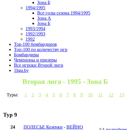
Зона Б
1994/1995
Все голы сезона 1994/1995
Зона А
Зона Б
1993/1994
1992/1993
1992
Top-100 бомбардиров
Топ-100 по количеству игр
Бомбардиры
Чемпионы и призеры
Все игроки Второй лиги
1liga.by
Вторая лига - 1995 - Зона Б
Туры:
1
2
3
4
5
6
7
8
9
10
11
12
13
Тур 9
24
ПОЛЕСЬЕ Козенки
-
ВЕЙНО
1:1
подробнее