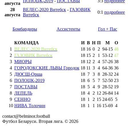
ПОЛОЦК-2019
-
ПОСТАВЫ
3:3
подробнее
августа
28
ВЕЛЕС-2020 Витебск
-
ГАЗОВИК
0:1
подробнее
августа
Витебск
Бомбардиры
Ассистенты
Гол + Пас
КОМАНДА
И
В
Н
П
М
О
1
ВЕЛЕС-2020 Витебск
18
16
0
2
94
-
15
48
2
ГАЗОВИК Витебск
18
15
2
1
53
-
12
47
3
МИОРЫ
18
12
2
4
57
-
26
38
4
ГОРОДОКСКИЕ ЛЬВЫ Городок
18
11
3
4
64
-
36
36
5
ДЮСШ-Орша
18
7
3
8
28
-
32
24
6
ПОЛОЦК-2019
18
6
5
7
52
-
50
23
7
ПОСТАВЫ
18
5
4
9
28
-
52
19
8
ЛЕПЕЛЬ
18
4
2
12
26
-
84
14
9
СЕННО
18
1
2
15
24
-
65
5
10
НИВА Толочин
18
1
1
16
15
-
69
4
contact@belminor.football
Футбол Беларуси. Вторая лига. ©
2026