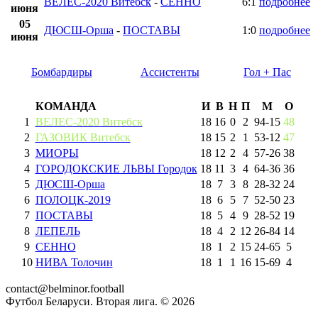
ВЕЛЕС-2020 Витебск
-
СЕННО
6:1
подробнее
июня
05
ДЮСШ-Орша
-
ПОСТАВЫ
1:0
подробнее
июня
Бомбардиры
Ассистенты
Гол + Пас
КОМАНДА
И
В
Н
П
М
О
1
ВЕЛЕС-2020 Витебск
18
16
0
2
94
-
15
48
2
ГАЗОВИК Витебск
18
15
2
1
53
-
12
47
3
МИОРЫ
18
12
2
4
57
-
26
38
4
ГОРОДОКСКИЕ ЛЬВЫ Городок
18
11
3
4
64
-
36
36
5
ДЮСШ-Орша
18
7
3
8
28
-
32
24
6
ПОЛОЦК-2019
18
6
5
7
52
-
50
23
7
ПОСТАВЫ
18
5
4
9
28
-
52
19
8
ЛЕПЕЛЬ
18
4
2
12
26
-
84
14
9
СЕННО
18
1
2
15
24
-
65
5
10
НИВА Толочин
18
1
1
16
15
-
69
4
contact@belminor.football
Футбол Беларуси. Вторая лига. ©
2026