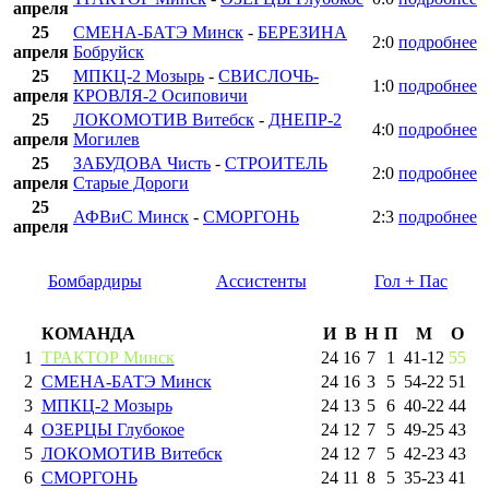
апреля
25
СМЕНА-БАТЭ Минск
-
БЕРЕЗИНА
2:0
подробнее
апреля
Бобруйск
25
МПКЦ-2 Мозырь
-
СВИСЛОЧЬ-
1:0
подробнее
апреля
КРОВЛЯ-2 Осиповичи
25
ЛОКОМОТИВ Витебск
-
ДНЕПР-2
4:0
подробнее
апреля
Могилев
25
ЗАБУДОВА Чисть
-
СТРОИТЕЛЬ
2:0
подробнее
апреля
Старые Дороги
25
АФВиС Минск
-
СМОРГОНЬ
2:3
подробнее
апреля
Бомбардиры
Ассистенты
Гол + Пас
КОМАНДА
И
В
Н
П
М
О
1
ТРАКТОР Минск
24
16
7
1
41
-
12
55
2
СМЕНА-БАТЭ Минск
24
16
3
5
54
-
22
51
3
МПКЦ-2 Мозырь
24
13
5
6
40
-
22
44
4
ОЗЕРЦЫ Глубокое
24
12
7
5
49
-
25
43
5
ЛОКОМОТИВ Витебск
24
12
7
5
42
-
23
43
6
СМОРГОНЬ
24
11
8
5
35
-
23
41