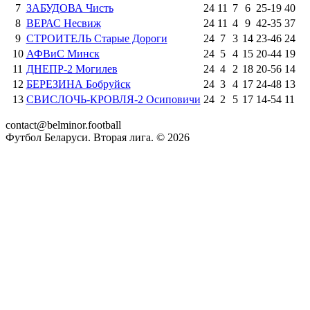
7
ЗАБУДОВА Чисть
24
11
7
6
25
-
19
40
8
ВЕРАС Несвиж
24
11
4
9
42
-
35
37
9
СТРОИТЕЛЬ Старые Дороги
24
7
3
14
23
-
46
24
10
АФВиС Минск
24
5
4
15
20
-
44
19
11
ДНЕПР-2 Могилев
24
4
2
18
20
-
56
14
12
БЕРЕЗИНА Бобруйск
24
3
4
17
24
-
48
13
13
СВИСЛОЧЬ-КРОВЛЯ-2 Осиповичи
24
2
5
17
14
-
54
11
contact@belminor.football
Футбол Беларуси. Вторая лига. ©
2026