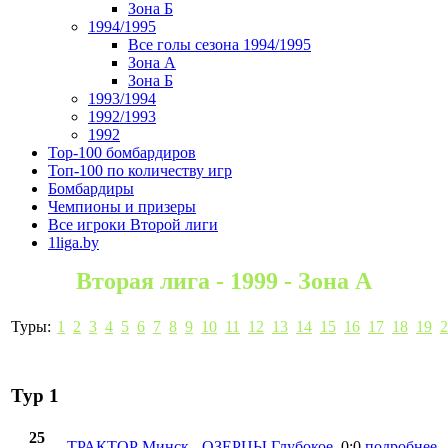
Зона Б
1994/1995
Все голы сезона 1994/1995
Зона А
Зона Б
1993/1994
1992/1993
1992
Top-100 бомбардиров
Топ-100 по количеству игр
Бомбардиры
Чемпионы и призеры
Все игроки Второй лиги
1liga.by
Вторая лига - 1999 - Зона А
Туры:
1
2
3
4
5
6
7
8
9
10
11
12
13
14
15
16
17
18
19
2
Тур 1
25
ТРАКТОР Минск
-
ОЗЕРЦЫ Глубокое
0:0
подробнее