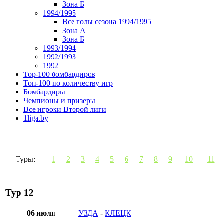
Зона Б
1994/1995
Все голы сезона 1994/1995
Зона А
Зона Б
1993/1994
1992/1993
1992
Top-100 бомбардиров
Топ-100 по количеству игр
Бомбардиры
Чемпионы и призеры
Все игроки Второй лиги
1liga.by
Туры:
1
2
3
4
5
6
7
8
9
10
11
Тур 12
06 июля
УЗДА
-
КЛЕЦК