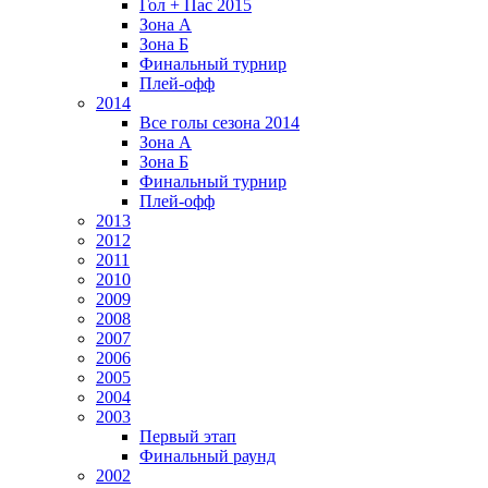
Гол + Пас 2015
Зона А
Зона Б
Финальный турнир
Плей-офф
2014
Все голы сезона 2014
Зона А
Зона Б
Финальный турнир
Плей-офф
2013
2012
2011
2010
2009
2008
2007
2006
2005
2004
2003
Первый этап
Финальный раунд
2002