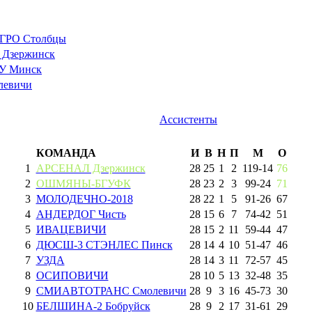
РО Столбцы
Дзержинск
У Минск
евичи
Ассистенты
КОМАНДА
И
В
Н
П
М
О
1
АРСЕНАЛ Дзержинск
28
25
1
2
119
-
14
76
2
ОШМЯНЫ-БГУФК
28
23
2
3
99
-
24
71
3
МОЛОДЕЧНО-2018
28
22
1
5
91
-
26
67
4
АНДЕРДОГ Чисть
28
15
6
7
74
-
42
51
5
ИВАЦЕВИЧИ
28
15
2
11
59
-
44
47
6
ДЮСШ-3 СТЭНЛЕС Пинск
28
14
4
10
51
-
47
46
7
УЗДА
28
14
3
11
72
-
57
45
8
ОСИПОВИЧИ
28
10
5
13
32
-
48
35
9
СМИАВТОТРАНС Смолевичи
28
9
3
16
45
-
73
30
10
БЕЛШИНА-2 Бобруйск
28
9
2
17
31
-
61
29