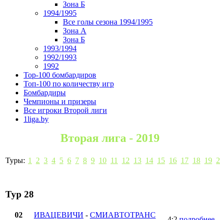
Зона Б
1994/1995
Все голы сезона 1994/1995
Зона А
Зона Б
1993/1994
1992/1993
1992
Top-100 бомбардиров
Топ-100 по количеству игр
Бомбардиры
Чемпионы и призеры
Все игроки Второй лиги
1liga.by
Вторая лига - 2019
Туры:
1
2
3
4
5
6
7
8
9
10
11
12
13
14
15
16
17
18
19
2
Тур 28
02
ИВАЦЕВИЧИ
-
СМИАВТОТРАНС
4:2
подробнее