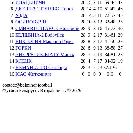
5
ИВАЦЕВИЧИ
28
15
2
11
59
-
44
47
6
ДЮСШ-3 СТЭНЛЕС Пинск
28
14
4
10
51
-
47
46
7
УЗДА
28
14
3
11
72
-
57
45
8
ОСИПОВИЧИ
28
10
5
13
32
-
48
35
9
СМИАВТОТРАНС Смолевичи
28
9
3
16
45
-
73
30
10
БЕЛШИНА-2 Бобруйск
28
9
2
17
31
-
61
29
11
ВИКТОРИЯ Марьина Горка
28
8
3
17
41
-
59
27
12
ГОРКИ
28
6
9
13
38
-
58
27
13
ЭНЕРГЕТИК-БГАТУ Минск
28
7
2
19
34
-
81
23
14
КЛЕЦК
28
4
7
17
34
-
92
19
15
НЕМАН-АГРО Столбцы
28
3
2
23
32
-
126
11
16
ЮАС Житковичи
0
0
0
0
0
-
0
0
contact@belminor.football
Футбол Беларуси. Вторая лига. ©
2026