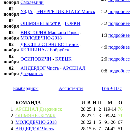
ноября
Смолевичи
02
УЗДА
-
ЭНЕРГЕТИК-БГАТУ Минск
5:2
подробнее
ноября
02
ОШМЯНЫ-БГУФК
-
ГОРКИ
3:2
подробнее
ноября
02
ВИКТОРИЯ Марьина Горка
-
1:3
подробнее
ноября
МОЛОДЕЧНО-2018
02
ДЮСШ-3 СТЭНЛЕС Пинск
-
4:0
подробнее
ноября
БЕЛШИНА-2 Бобруйск
02
ОСИПОВИЧИ
-
КЛЕЦК
2:0
подробнее
ноября
02
АНДЕРДОГ Чисть
-
АРСЕНАЛ
0:6
подробнее
ноября
Дзержинск
Бомбардиры
Ассистенты
Гол + Пас
КОМАНДА
И
В
Н
П
М
О
1
АРСЕНАЛ Дзержинск
28
25
1
2
119
-
14
76
2
ОШМЯНЫ-БГУФК
28
23
2
3
99
-
24
71
3
МОЛОДЕЧНО-2018
28
22
1
5
91
-
26
67
4
АНДЕРДОГ Чисть
28
15
6
7
74
-
42
51