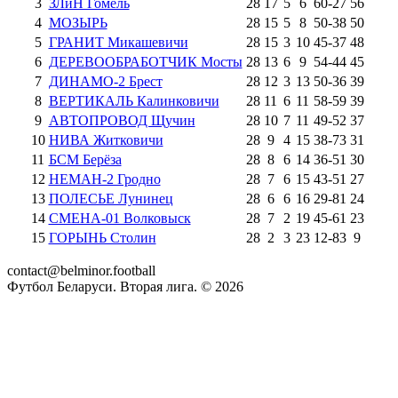
3
ЗЛиН Гомель
28
17
5
6
60
-
27
56
4
МОЗЫРЬ
28
15
5
8
50
-
38
50
5
ГРАНИТ Микашевичи
28
15
3
10
45
-
37
48
6
ДЕРЕВООБРАБОТЧИК Мосты
28
13
6
9
54
-
44
45
7
ДИНАМО-2 Брест
28
12
3
13
50
-
36
39
8
ВЕРТИКАЛЬ Калинковичи
28
11
6
11
58
-
59
39
9
АВТОПРОВОД Щучин
28
10
7
11
49
-
52
37
10
НИВА Житковичи
28
9
4
15
38
-
73
31
11
БСМ Берёза
28
8
6
14
36
-
51
30
12
НЕМАН-2 Гродно
28
7
6
15
43
-
51
27
13
ПОЛЕСЬЕ Лунинец
28
6
6
16
29
-
81
24
14
СМЕНА-01 Волковыск
28
7
2
19
45
-
61
23
15
ГОРЫНЬ Столин
28
2
3
23
12
-
83
9
contact@belminor.football
Футбол Беларуси. Вторая лига. ©
2026