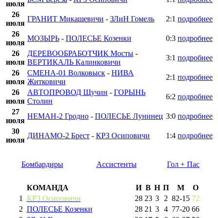
июля
26
ГРАНИТ Микашевичи
-
ЗЛиН Гомель
2:1
подробнее
июля
26
МОЗЫРЬ
-
ПОЛЕСЬЕ Козенки
0:3
подробнее
июля
26
ДЕРЕВООБРАБОТЧИК Мосты
-
3:1
подробнее
июля
ВЕРТИКАЛЬ Калинковичи
26
СМЕНА-01 Волковыск
-
НИВА
2:1
подробнее
июля
Житковичи
26
АВТОПРОВОД Щучин
-
ГОРЫНЬ
6:2
подробнее
июля
Столин
27
НЕМАН-2 Гродно
-
ПОЛЕСЬЕ Лунинец
3:0
подробнее
июля
30
ДИНАМО-2 Брест
-
КРЗ Осиповичи
1:4
подробнее
июля
Бомбардиры
Ассистенты
Гол + Пас
КОМАНДА
И
В
Н
П
М
О
1
КРЗ Осиповичи
28
23
3
2
82
-
15
72
2
ПОЛЕСЬЕ Козенки
28
21
3
4
77
-
20
66