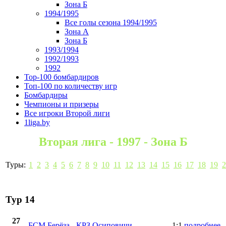
Зона Б
1994/1995
Все голы сезона 1994/1995
Зона А
Зона Б
1993/1994
1992/1993
1992
Top-100 бомбардиров
Топ-100 по количеству игр
Бомбардиры
Чемпионы и призеры
Все игроки Второй лиги
1liga.by
Вторая лига - 1997 - Зона Б
Туры:
1
2
3
4
5
6
7
8
9
10
11
12
13
14
15
16
17
18
19
2
Тур 14
27
БСМ Берёза
-
КРЗ Осиповичи
1:1
подробнее