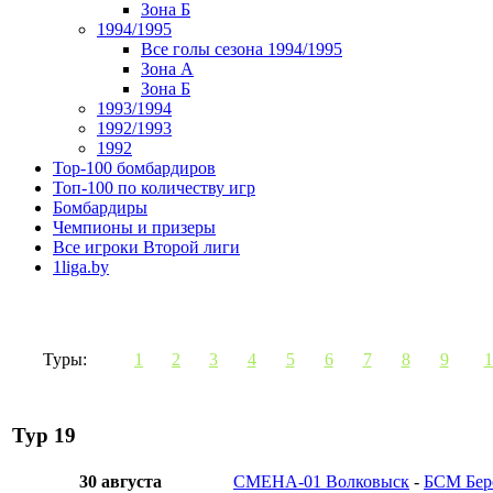
Зона Б
1994/1995
Все голы сезона 1994/1995
Зона А
Зона Б
1993/1994
1992/1993
1992
Top-100 бомбардиров
Топ-100 по количеству игр
Бомбардиры
Чемпионы и призеры
Все игроки Второй лиги
1liga.by
Туры:
1
2
3
4
5
6
7
8
9
1
Тур 19
30 августа
СМЕНА-01 Волковыск
-
БСМ Бер