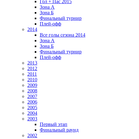
Гол + Пас 2015
Зона А
Зона Б
Финальный турнир
Плей-офф
2014
Все голы сезона 2014
Зона А
Зона Б
Финальный турнир
Плей-офф
2013
2012
2011
2010
2009
2008
2007
2006
2005
2004
2003
Первый этап
Финальный раунд
2002