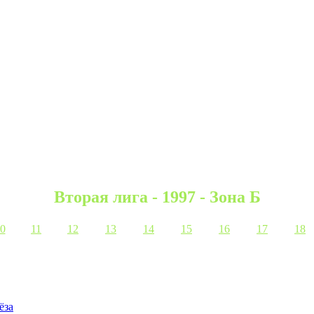
Вторая лига - 1997 - Зона Б
0
11
12
13
14
15
16
17
18
ёза