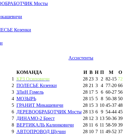
ООБРАБОТЧИК Мосты
икашевичи
ЕСЬЕ Козенки
чи
Ассистенты
КОМАНДА
И
В
Н
П
М
О
1
КРЗ Осиповичи
28
23
3
2
82
-
15
72
2
ПОЛЕСЬЕ Козенки
28
21
3
4
77
-
20
66
3
ЗЛиН Гомель
28
17
5
6
60
-
27
56
4
МОЗЫРЬ
28
15
5
8
50
-
38
50
5
ГРАНИТ Микашевичи
28
15
3
10
45
-
37
48
6
ДЕРЕВООБРАБОТЧИК Мосты
28
13
6
9
54
-
44
45
7
ДИНАМО-2 Брест
28
12
3
13
50
-
36
39
8
ВЕРТИКАЛЬ Калинковичи
28
11
6
11
58
-
59
39
9
АВТОПРОВОД Щучин
28
10
7
11
49
-
52
37