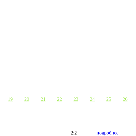
19
20
21
22
23
24
25
26
2:2
подробнее