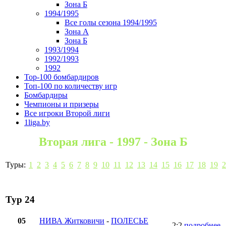
Зона Б
1994/1995
Все голы сезона 1994/1995
Зона А
Зона Б
1993/1994
1992/1993
1992
Top-100 бомбардиров
Топ-100 по количеству игр
Бомбардиры
Чемпионы и призеры
Все игроки Второй лиги
1liga.by
Вторая лига - 1997 - Зона Б
Туры:
1
2
3
4
5
6
7
8
9
10
11
12
13
14
15
16
17
18
19
2
Тур 24
05
НИВА Житковичи
-
ПОЛЕСЬЕ
2:2
подробнее