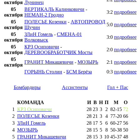
октября
Лунинец
05
ВЕРТИКАЛЬ Калинковичи
-
3:2
подробнее
октября
НЕМАН-2 Гродно
05
ПОЛЕСЬЕ Козенки
-
АВТОПРОВОД
5:0
подробнее
октября
Щучин
05
ЗЛиН Гомель
-
СМЕНА-01
3:0
подробнее
октября
Волковыск
05
КРЗ Осиповичи
-
2:0
подробнее
октября
ДЕРЕВООБРАБОТЧИК Мосты
05
ГРАНИТ Микашевичи
-
МОЗЫРЬ
2:1
подробнее
октября
ГОРЫНЬ Столин
-
БСМ Берёза
0:3
подробнее
Бомбардиры
Ассистенты
Гол + Пас
КОМАНДА
И
В
Н
П
М
О
1
КРЗ Осиповичи
28
23
3
2
82
-
15
72
2
ПОЛЕСЬЕ Козенки
28
21
3
4
77
-
20
66
3
ЗЛиН Гомель
28
17
5
6
60
-
27
56
4
МОЗЫРЬ
28
15
5
8
50
-
38
50
5
ГРАНИТ Микашевичи
28
15
3
10
45
-
37
48