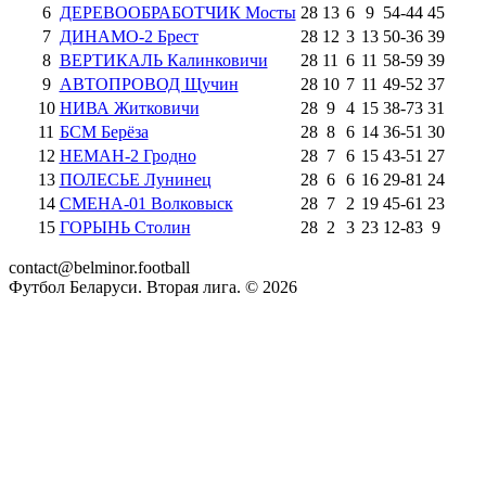
6
ДЕРЕВООБРАБОТЧИК Мосты
28
13
6
9
54
-
44
45
7
ДИНАМО-2 Брест
28
12
3
13
50
-
36
39
8
ВЕРТИКАЛЬ Калинковичи
28
11
6
11
58
-
59
39
9
АВТОПРОВОД Щучин
28
10
7
11
49
-
52
37
10
НИВА Житковичи
28
9
4
15
38
-
73
31
11
БСМ Берёза
28
8
6
14
36
-
51
30
12
НЕМАН-2 Гродно
28
7
6
15
43
-
51
27
13
ПОЛЕСЬЕ Лунинец
28
6
6
16
29
-
81
24
14
СМЕНА-01 Волковыск
28
7
2
19
45
-
61
23
15
ГОРЫНЬ Столин
28
2
3
23
12
-
83
9
contact@belminor.football
Футбол Беларуси. Вторая лига. ©
2026