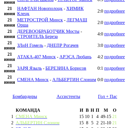
июня
21
НАФТАН Новополоцк
-
ХИМИК
2:0
подробнее
июня
Клецк
21
МЕТРОСТРОЙ Минск
-
ЛЕГМАШ
2:0
подробнее
июня
Орша
21
ДЕРЕВООБРАБОТЧИК Мосты
-
4:0
подробнее
июня
СТРОИТЕЛЬ Береза
21
ЗЛиН Гомель
-
ДНЕПР Рогачев
3:0
подробнее
июня
21
АТАКА-407 Минск
-
АРЭСА Любань
4:2
подробнее
июня
21
ЗАРЯ Языль
-
БЕРЕЗИНА Борисов
0:1
подробнее
июня
21
СМЕНА Минск
-
АЛЬБЕРТИН Слоним
0:0
подробнее
июня
Бомбардиры
Ассистенты
Гол + Пас
КОМАНДА
И
В
Н
П
М
О
1
СМЕНА Минск
15
10
1
4
49
-
15
21
2
АЛЬБЕРТИН Слоним
15
8
5
2
21
-
10
21