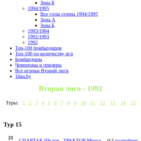
Зона Б
1994/1995
Все голы сезона 1994/1995
Зона А
Зона Б
1993/1994
1992/1993
1992
Top-100 бомбардиров
Топ-100 по количеству игр
Бомбардиры
Чемпионы и призеры
Все игроки Второй лиги
1liga.by
Вторая лига - 1992
Туры:
1
2
3
4
5
6
7
8
9
10
11
12
13
14
15
Тур 15
21
СПАРТАК Шклов
-
ТРАКТОР Минск
0:3
подробнее