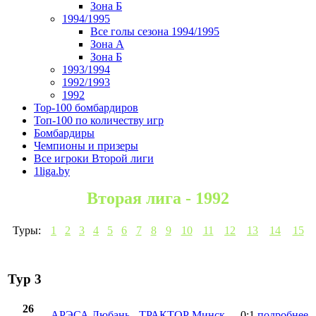
Зона Б
1994/1995
Все голы сезона 1994/1995
Зона А
Зона Б
1993/1994
1992/1993
1992
Top-100 бомбардиров
Топ-100 по количеству игр
Бомбардиры
Чемпионы и призеры
Все игроки Второй лиги
1liga.by
Вторая лига - 1992
Туры:
1
2
3
4
5
6
7
8
9
10
11
12
13
14
15
Тур 3
26
АРЭСА Любань
-
ТРАКТОР Минск
0:1
подробнее