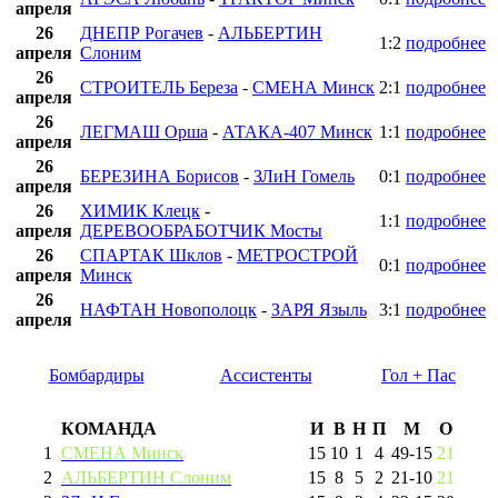
апреля
26
ДНЕПР Рогачев
-
АЛЬБЕРТИН
1:2
подробнее
апреля
Слоним
26
СТРОИТЕЛЬ Береза
-
СМЕНА Минск
2:1
подробнее
апреля
26
ЛЕГМАШ Орша
-
АТАКА-407 Минск
1:1
подробнее
апреля
26
БЕРЕЗИНА Борисов
-
ЗЛиН Гомель
0:1
подробнее
апреля
26
ХИМИК Клецк
-
1:1
подробнее
апреля
ДЕРЕВООБРАБОТЧИК Мосты
26
СПАРТАК Шклов
-
МЕТРОСТРОЙ
0:1
подробнее
апреля
Минск
26
НАФТАН Новополоцк
-
ЗАРЯ Языль
3:1
подробнее
апреля
Бомбардиры
Ассистенты
Гол + Пас
КОМАНДА
И
В
Н
П
М
О
1
СМЕНА Минск
15
10
1
4
49
-
15
21
2
АЛЬБЕРТИН Слоним
15
8
5
2
21
-
10
21