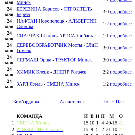
мая
Минск
24
БЕРЕЗИНА Борисов
-
СТРОИТЕЛЬ
3:0
подробнее
мая
Береза
24
НАФТАН Новополоцк
-
АЛЬБЕРТИН
1:2
подробнее
мая
Слоним
24
СПАРТАК Шклов
-
АРЭСА Любань
1:1
подробнее
мая
24
ДЕРЕВООБРАБОТЧИК Мосты
-
ЗЛиН
3:0
подробнее
мая
Гомель
24
ЛЕГМАШ Орша
-
ТРАКТОР Минск
3:0
подробнее
мая
24
ХИМИК Клецк
-
ДНЕПР Рогачев
2:2
подробнее
мая
24
ЗАРЯ Языль
-
СМЕНА Минск
1:2
подробнее
мая
Бомбардиры
Ассистенты
Гол + Пас
КОМАНДА
И
В
Н
П
М
О
1
СМЕНА Минск
15
10
1
4
49
-
15
21
2
АЛЬБЕРТИН Слоним
15
8
5
2
21
-
10
21