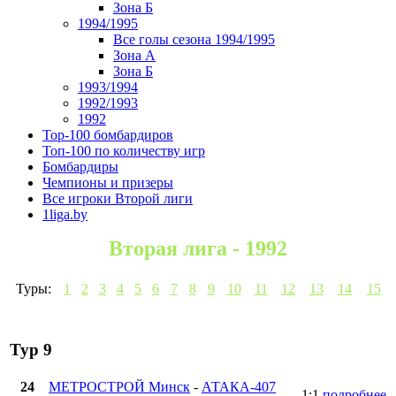
Зона Б
1994/1995
Все голы сезона 1994/1995
Зона А
Зона Б
1993/1994
1992/1993
1992
Top-100 бомбардиров
Топ-100 по количеству игр
Бомбардиры
Чемпионы и призеры
Все игроки Второй лиги
1liga.by
Вторая лига - 1992
Туры:
1
2
3
4
5
6
7
8
9
10
11
12
13
14
15
Тур 9
24
МЕТРОСТРОЙ Минск
-
АТАКА-407
1:1
подробнее