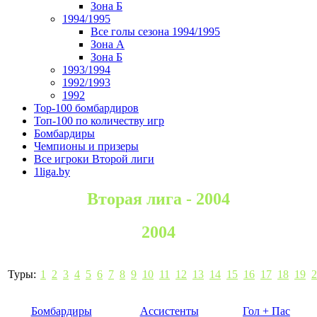
Зона Б
1994/1995
Все голы сезона 1994/1995
Зона А
Зона Б
1993/1994
1992/1993
1992
Top-100 бомбардиров
Топ-100 по количеству игр
Бомбардиры
Чемпионы и призеры
Все игроки Второй лиги
1liga.by
Вторая лига - 2004
2004
Туры:
1
2
3
4
5
6
7
8
9
10
11
12
13
14
15
16
17
18
19
2
Бомбардиры
Ассистенты
Гол + Пас