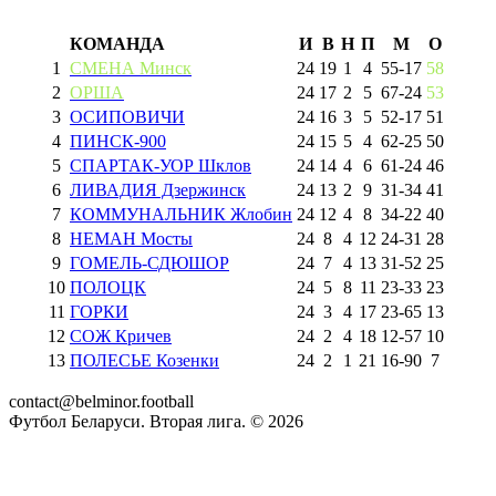
КОМАНДА
И
В
Н
П
М
О
1
СМЕНА Минск
24
19
1
4
55
-
17
58
2
ОРША
24
17
2
5
67
-
24
53
3
ОСИПОВИЧИ
24
16
3
5
52
-
17
51
4
ПИНСК-900
24
15
5
4
62
-
25
50
5
СПАРТАК-УОР Шклов
24
14
4
6
61
-
24
46
6
ЛИВАДИЯ Дзержинск
24
13
2
9
31
-
34
41
7
КОММУНАЛЬНИК Жлобин
24
12
4
8
34
-
22
40
8
НЕМАН Мосты
24
8
4
12
24
-
31
28
9
ГОМЕЛЬ-СДЮШОР
24
7
4
13
31
-
52
25
10
ПОЛОЦК
24
5
8
11
23
-
33
23
11
ГОРКИ
24
3
4
17
23
-
65
13
12
СОЖ Кричев
24
2
4
18
12
-
57
10
13
ПОЛЕСЬЕ Козенки
24
2
1
21
16
-
90
7
contact@belminor.football
Футбол Беларуси. Вторая лига. ©
2026