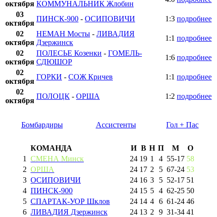
октября
КОММУНАЛЬНИК Жлобин
03
ПИНСК-900
-
ОСИПОВИЧИ
1:3
подробнее
октября
02
НЕМАН Мосты
-
ЛИВАДИЯ
1:1
подробнее
октября
Дзержинск
02
ПОЛЕСЬЕ Козенки
-
ГОМЕЛЬ-
1:6
подробнее
октября
СДЮШОР
02
ГОРКИ
-
СОЖ Кричев
1:1
подробнее
октября
02
ПОЛОЦК
-
ОРША
1:2
подробнее
октября
Бомбардиры
Ассистенты
Гол + Пас
КОМАНДА
И
В
Н
П
М
О
1
СМЕНА Минск
24
19
1
4
55
-
17
58
2
ОРША
24
17
2
5
67
-
24
53
3
ОСИПОВИЧИ
24
16
3
5
52
-
17
51
4
ПИНСК-900
24
15
5
4
62
-
25
50
5
СПАРТАК-УОР Шклов
24
14
4
6
61
-
24
46
6
ЛИВАДИЯ Дзержинск
24
13
2
9
31
-
34
41