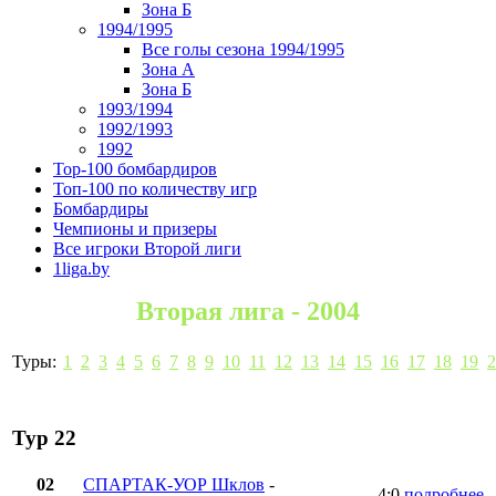
Зона Б
1994/1995
Все голы сезона 1994/1995
Зона А
Зона Б
1993/1994
1992/1993
1992
Top-100 бомбардиров
Топ-100 по количеству игр
Бомбардиры
Чемпионы и призеры
Все игроки Второй лиги
1liga.by
Вторая лига - 2004
Туры:
1
2
3
4
5
6
7
8
9
10
11
12
13
14
15
16
17
18
19
2
Тур 22
02
СПАРТАК-УОР Шклов
-
4:0
подробнее