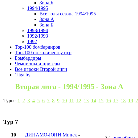
Зона Б
1994/1995
Все голы сезона 1994/1995
Зона А
Зона Б
1993/1994
1992/1993
1992
Top-100 бомбардиров
Топ-100 по количеству игр
Бомбардиры
Чемпионы и призеры
Все игроки Второй лиги
1liga.by
Вторая лига - 1994/1995 - Зона А
Туры:
1
2
3
4
5
6
7
8
9
10
11
12
13
14
15
16
17
18
19
2
Тур 7
10
ДИНАМО-ЮНИ Минск
-
3:1
подробнее