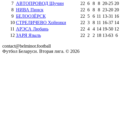
7
АВТОПРОВОД Щучин
22
6
8
8
20
-
25
20
8
НИВА Пинск
22
6
8
8
23
-
20
20
9
БЕЛООЗЁРСК
22
5
6
11
13
-
31
16
10
СТРЕЛИЧЕВО Хойники
22
3
8
11
16
-
37
14
11
АРЭСА Любань
22
4
4
14
19
-
50
12
12
ЗАРЯ Языль
22
2
2
18
13
-
63
6
contact@belminor.football
Футбол Беларуси. Вторая лига. ©
2026