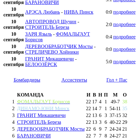
сентября
БАРАНОВИЧИ
10
АРЭСА Любань
-
НИВА Пинск
0:0
подробнее
сентября
10
АВТОПРОВОД Щучин
-
2:0
подробнее
сентября
СТРОИТЕЛЬ Береза
10
ЗАРЯ Языль
-
ФОМАЛЬГАУТ
0:4
подробнее
сентября
Борисов
10
ДЕРЕВООБРАБОТЧИК Мосты
-
0:0
подробнее
сентября
СТРЕЛИЧЕВО Хойники
10
ГРАНИТ Микашевичи
-
5:0
подробнее
сентября
БЕЛООЗЁРСК
Бомбардиры
Ассистенты
Гол + Пас
КОМАНДА
И
В
Н
П
М
О
1
ФОМАЛЬГАУТ Борисов
22
17
4
1
49
-
7
38
2
ДИНАМО-ЮНИ Минск
22
14
7
1
54
-
11
35
3
ГРАНИТ Микашевичи
22
13
6
3
37
-
15
32
4
СТРОИТЕЛЬ Береза
22
13
3
6
40
-
22
29
5
ДЕРЕВООБРАБОТЧИК Мосты
22
6
9
7
24
-
24
21
6
БАРАНОВИЧИ
22
7
7
8
24
-
27
21