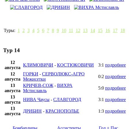
Туры:
1
2
3
4
5
6
7
8
9
10
11
12
13
14
15
16
17
18
Тур 14
12
КЛИМОВИЧИ
-
КОСТЮКОВИЧИ
3:1
подробнее
августа
12
ГОРКИ
-
СЕРВОЛЮКС-АГРО
0:2
подробнее
августа
Межисетки
13
КРИЧЕВ-СОЖ
-
ВИХРА
5:0
подробнее
августа
Мстиславль
13
НИВА Чаусы
-
СЛАВГОРОД
3:1
подробнее
августа
13
ДРИБИН
-
КРАСНОПОЛЬЕ
1:3
подробнее
августа
Бомбардиры
Ассистенты
Гол + Пас