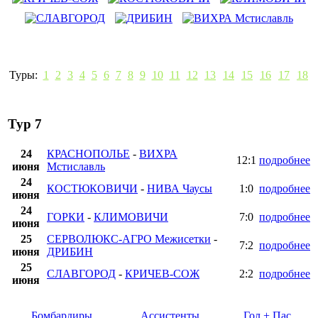
Туры:
1
2
3
4
5
6
7
8
9
10
11
12
13
14
15
16
17
18
Тур 7
24
КРАСНОПОЛЬЕ
-
ВИХРА
12:1
подробнее
июня
Мстиславль
24
КОСТЮКОВИЧИ
-
НИВА Чаусы
1:0
подробнее
июня
24
ГОРКИ
-
КЛИМОВИЧИ
7:0
подробнее
июня
25
СЕРВОЛЮКС-АГРО Межисетки
-
7:2
подробнее
июня
ДРИБИН
25
СЛАВГОРОД
-
КРИЧЕВ-СОЖ
2:2
подробнее
июня
Бомбардиры
Ассистенты
Гол + Пас