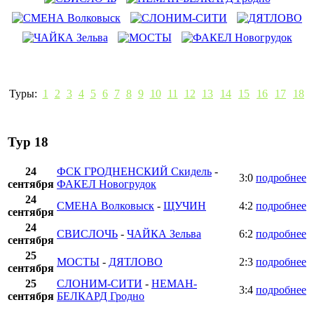
Туры:
1
2
3
4
5
6
7
8
9
10
11
12
13
14
15
16
17
18
Тур 18
24
ФСК ГРОДНЕНСКИЙ Скидель
-
3:0
подробнее
сентября
ФАКЕЛ Новогрудок
24
СМЕНА Волковыск
-
ЩУЧИН
4:2
подробнее
сентября
24
СВИСЛОЧЬ
-
ЧАЙКА Зельва
6:2
подробнее
сентября
25
МОСТЫ
-
ДЯТЛОВО
2:3
подробнее
сентября
25
СЛОНИМ-СИТИ
-
НЕМАН-
3:4
подробнее
сентября
БЕЛКАРД Гродно