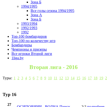
Зона Б
1994/1995
Все голы сезона 1994/1995
Зона А
Зона Б
1993/1994
1992/1993
1992
Top-100 бомбардиров
Топ-100 по количеству игр
Бомбардиры
Чемпионы и призеры
Все игроки Второй лиги
1liga.by
Вторая лига - 2016
Туры:
1
2
3
4
5
6
7
8
9
10
11
12
13
14
15
16
17
18
19
2
Тур 16
27
ОСИПОВИЧИ
-
ВОЛНА Пинск
2:2
подробнее