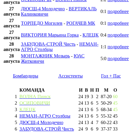
августа
27
ДЮСШ-4 Молодечно
-
ВЕРТИКАЛЬ
0:1
подробнее
августа
Калинковичи
27
ТОРПЕДО Могилев
-
РОГАЧЕВ МК
0:1
подробнее
августа
27
ВИКТОРИЯ Марьина Горка
-
КЛЕЦК
0:4
подробнее
августа
28
ЗАБУДОВА-СТРОЙ Чисть
-
НЕМАН-
1:1
подробнее
августа
АГРО Столбцы
28
МОНТАЖНИК Мозырь
-
ЮАС
5:0
подробнее
августа
Житковичи
Бомбардиры
Ассистенты
Гол + Пас
КОМАНДА
И
В
Н
П
М
О
1
ВОЛНА Пинск
24
19
3
2
87
-
20
60
2
ОСИПОВИЧИ
24
13
6
5
50
-
29
45
3
КЛЕЦК
24
13
6
5
68
-
34
45
4
НЕМАН-АГРО Столбцы
24
13
6
5
55
-
32
45
5
ДЮСШ-4 Молодечно
24
13
4
7
60
-
22
43
6
ЗАБУДОВА-СТРОЙ Чисть
24
9
6
9
37
-
37
33