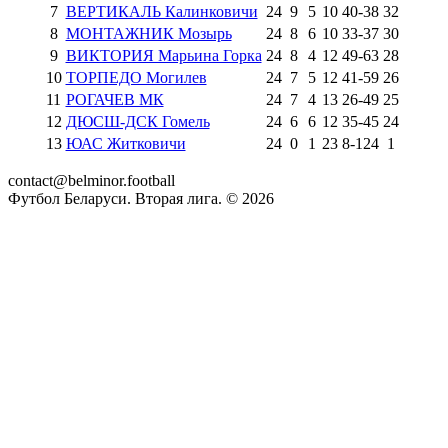
7
ВЕРТИКАЛЬ Калинковичи
24
9
5
10
40
-
38
32
8
МОНТАЖНИК Мозырь
24
8
6
10
33
-
37
30
9
ВИКТОРИЯ Марьина Горка
24
8
4
12
49
-
63
28
10
ТОРПЕДО Могилев
24
7
5
12
41
-
59
26
11
РОГАЧЕВ МК
24
7
4
13
26
-
49
25
12
ДЮСШ-ДСК Гомель
24
6
6
12
35
-
45
24
13
ЮАС Житковичи
24
0
1
23
8
-
124
1
contact@belminor.football
Футбол Беларуси. Вторая лига. ©
2026