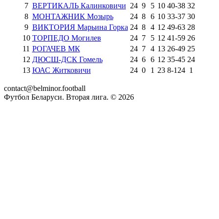
7
ВЕРТИКАЛЬ Калинковичи
24
9
5
10
40
-
38
32
8
МОНТАЖНИК Мозырь
24
8
6
10
33
-
37
30
9
ВИКТОРИЯ Марьина Горка
24
8
4
12
49
-
63
28
10
ТОРПЕДО Могилев
24
7
5
12
41
-
59
26
11
РОГАЧЕВ МК
24
7
4
13
26
-
49
25
12
ДЮСШ-ДСК Гомель
24
6
6
12
35
-
45
24
13
ЮАС Житковичи
24
0
1
23
8
-
124
1
contact@belminor.football
Футбол Беларуси. Вторая лига. ©
2026