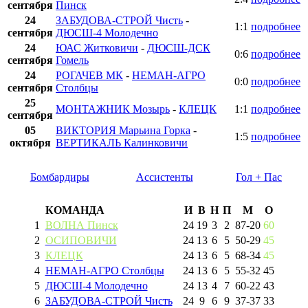
сентября
Пинск
24
ЗАБУДОВА-СТРОЙ Чисть
-
1:1
подробнее
сентября
ДЮСШ-4 Молодечно
24
ЮАС Житковичи
-
ДЮСШ-ДСК
0:6
подробнее
сентября
Гомель
24
РОГАЧЕВ МК
-
НЕМАН-АГРО
0:0
подробнее
сентября
Столбцы
25
МОНТАЖНИК Мозырь
-
КЛЕЦК
1:1
подробнее
сентября
05
ВИКТОРИЯ Марьина Горка
-
1:5
подробнее
октября
ВЕРТИКАЛЬ Калинковичи
Бомбардиры
Ассистенты
Гол + Пас
КОМАНДА
И
В
Н
П
М
О
1
ВОЛНА Пинск
24
19
3
2
87
-
20
60
2
ОСИПОВИЧИ
24
13
6
5
50
-
29
45
3
КЛЕЦК
24
13
6
5
68
-
34
45
4
НЕМАН-АГРО Столбцы
24
13
6
5
55
-
32
45
5
ДЮСШ-4 Молодечно
24
13
4
7
60
-
22
43
6
ЗАБУДОВА-СТРОЙ Чисть
24
9
6
9
37
-
37
33