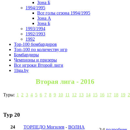
Зона Б
1994/1995
Все голы сезона 1994/1995
Зона А
Зона Б
1993/1994
1992/1993
1992
Top-100 бомбардиров
Топ-100 по количеству игр
Бомбардиры
Чемпионы и призеры
Все игроки Второй лиги
1liga.by
Вторая лига - 2016
Туры:
1
2
3
4
5
6
7
8
9
10
11
12
13
14
15
16
17
18
19
2
Тур 20
24
ТОРПЕДО Могилев
-
ВОЛНА
2:4
подробнее