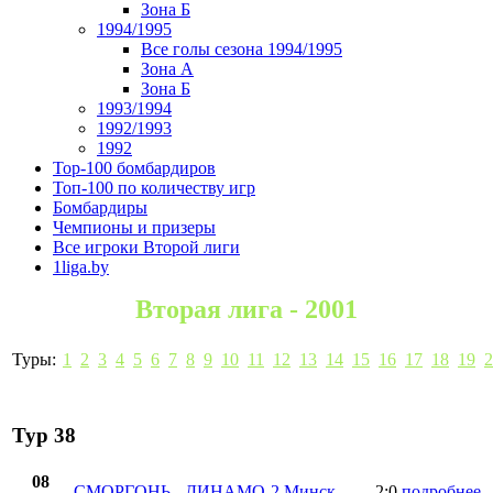
Зона Б
1994/1995
Все голы сезона 1994/1995
Зона А
Зона Б
1993/1994
1992/1993
1992
Top-100 бомбардиров
Топ-100 по количеству игр
Бомбардиры
Чемпионы и призеры
Все игроки Второй лиги
1liga.by
Вторая лига - 2001
Туры:
1
2
3
4
5
6
7
8
9
10
11
12
13
14
15
16
17
18
19
2
Тур 38
08
СМОРГОНЬ
-
ДИНАМО-2 Минск
2:0
подробнее