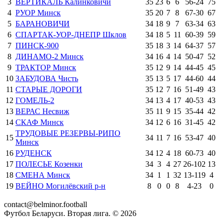
3
ВЕРТИКАЛЬ Калинковичи
35
23
6
6
56
-
24
75
4
РУОР Минск
35
20
7
8
67
-
30
67
5
БАРАНОВИЧИ
34
18
9
7
63
-
34
63
6
СПАРТАК-УОР-ДНЕПР Шклов
34
18
5
11
60
-
39
59
7
ПИНСК-900
35
18
3
14
64
-
37
57
8
ДИНАМО-2 Минск
34
16
4
14
50
-
47
52
9
ТРАКТОР Минск
35
12
9
14
44
-
45
45
10
ЗАБУДОВА Чисть
35
13
5
17
44
-
60
44
11
СТАРЫЕ ДОРОГИ
35
12
7
16
51
-
49
43
12
ГОМЕЛЬ-2
34
13
4
17
40
-
53
43
13
ВЕРАС Несвиж
35
11
9
15
35
-
44
42
14
СКАФ Минск
34
12
6
16
31
-
45
42
ТРУДОВЫЕ РЕЗЕРВЫ-РИПО
15
34
11
7
16
53
-
47
40
Минск
16
РУДЕНСК
34
12
4
18
60
-
73
40
17
ПОЛЕСЬЕ Козенки
34
3
4
27
26
-
102
13
18
СМЕНА Минск
34
1
1
32
13
-
119
4
19
ВЕЙНО Могилёвский р-н
8
0
0
8
4
-
23
0
contact@belminor.football
Футбол Беларуси. Вторая лига. ©
2026