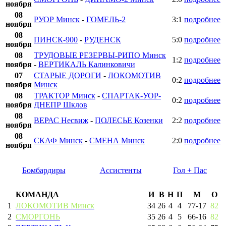
ноября
08
РУОР Минск
-
ГОМЕЛЬ-2
3:1
подробнее
ноября
08
ПИНСК-900
-
РУДЕНСК
5:0
подробнее
ноября
08
ТРУДОВЫЕ РЕЗЕРВЫ-РИПО Минск
1:2
подробнее
ноября
-
ВЕРТИКАЛЬ Калинковичи
07
СТАРЫЕ ДОРОГИ
-
ЛОКОМОТИВ
0:2
подробнее
ноября
Минск
08
ТРАКТОР Минск
-
СПАРТАК-УОР-
0:2
подробнее
ноября
ДНЕПР Шклов
08
ВЕРАС Несвиж
-
ПОЛЕСЬЕ Козенки
2:2
подробнее
ноября
08
СКАФ Минск
-
СМЕНА Минск
2:0
подробнее
ноября
Бомбардиры
Ассистенты
Гол + Пас
КОМАНДА
И
В
Н
П
М
О
1
ЛОКОМОТИВ Минск
34
26
4
4
77
-
17
82
2
СМОРГОНЬ
35
26
4
5
66
-
16
82