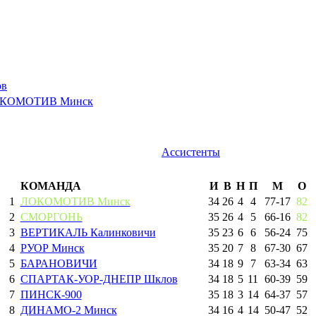
ов
КОМОТИВ Минск
Ассистенты
КОМАНДА
И
В
Н
П
М
О
1
ЛОКОМОТИВ Минск
34
26
4
4
77
-
17
82
2
СМОРГОНЬ
35
26
4
5
66
-
16
82
3
ВЕРТИКАЛЬ Калинковичи
35
23
6
6
56
-
24
75
4
РУОР Минск
35
20
7
8
67
-
30
67
5
БАРАНОВИЧИ
34
18
9
7
63
-
34
63
6
СПАРТАК-УОР-ДНЕПР Шклов
34
18
5
11
60
-
39
59
7
ПИНСК-900
35
18
3
14
64
-
37
57
8
ДИНАМО-2 Минск
34
16
4
14
50
-
47
52