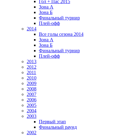
Гол + Пас 2015
Зона А
Зона Б
Финальный турнир
Плей-офф
2014
Все голы сезона 2014
Зона А
Зона Б
Финальный турнир
Плей-офф
2013
2012
2011
2010
2009
2008
2007
2006
2005
2004
2003
Первый этап
Финальный раунд
2002