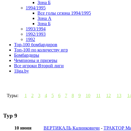
Зона Б
1994/1995
Все голы сезона 1994/1995
Зона А
Зона Б
1993/1994
1992/1993
1992
Top-100 бомбардиров
Топ-100 по количеству игр
Бомбардиры
Чемпионы и призеры
Все игроки Второй лиги
1liga.by
Туры:
1
2
3
4
5
6
7
8
9
10
11
12
13
1
Тур 9
10 июня
ВЕРТИКАЛЬ Калинковичи
-
ТРАКТОР Ми