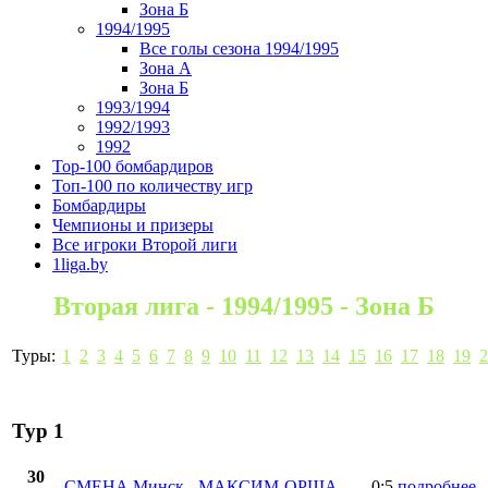
Зона Б
1994/1995
Все голы сезона 1994/1995
Зона А
Зона Б
1993/1994
1992/1993
1992
Top-100 бомбардиров
Топ-100 по количеству игр
Бомбардиры
Чемпионы и призеры
Все игроки Второй лиги
1liga.by
Вторая лига - 1994/1995 - Зона Б
Туры:
1
2
3
4
5
6
7
8
9
10
11
12
13
14
15
16
17
18
19
2
Тур 1
30
СМЕНА Минск
-
МАКСИМ-ОРША
0:5
подробнее