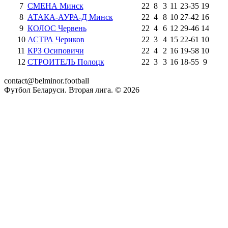
7
СМЕНА Минск
22
8
3
11
23
-
35
19
8
АТАКА-АУРА-Д Минск
22
4
8
10
27
-
42
16
9
КОЛОС Червень
22
4
6
12
29
-
46
14
10
АСТРА Чериков
22
3
4
15
22
-
61
10
11
КРЗ Осиповичи
22
4
2
16
19
-
58
10
12
СТРОИТЕЛЬ Полоцк
22
3
3
16
18
-
55
9
contact@belminor.football
Футбол Беларуси. Вторая лига. ©
2026