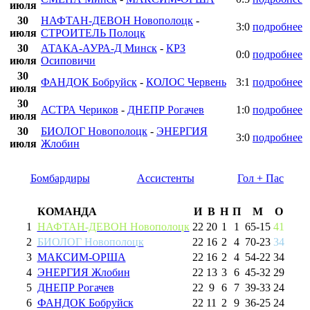
июля
30
НАФТАН-ДЕВОН Новополоцк
-
3:0
подробнее
июля
СТРОИТЕЛЬ Полоцк
30
АТАКА-АУРА-Д Минск
-
КРЗ
0:0
подробнее
июля
Осиповичи
30
ФАНДОК Бобруйск
-
КОЛОС Червень
3:1
подробнее
июля
30
АСТРА Чериков
-
ДНЕПР Рогачев
1:0
подробнее
июля
30
БИОЛОГ Новополоцк
-
ЭНЕРГИЯ
3:0
подробнее
июля
Жлобин
Бомбардиры
Ассистенты
Гол + Пас
КОМАНДА
И
В
Н
П
М
О
1
НАФТАН-ДЕВОН Новополоцк
22
20
1
1
65
-
15
41
2
БИОЛОГ Новополоцк
22
16
2
4
70
-
23
34
3
МАКСИМ-ОРША
22
16
2
4
54
-
22
34
4
ЭНЕРГИЯ Жлобин
22
13
3
6
45
-
32
29
5
ДНЕПР Рогачев
22
9
6
7
39
-
33
24
6
ФАНДОК Бобруйск
22
11
2
9
36
-
25
24