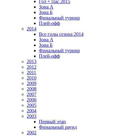
Гол + Пас 2015
Зона А
Зона Б
Финальный турнир
Плей-офф
2014
Все голы сезона 2014
Зона А
Зона Б
Финальный турнир
Плей-офф
2013
2012
2011
2010
2009
2008
2007
2006
2005
2004
2003
Первый этап
Финальный раунд
2002