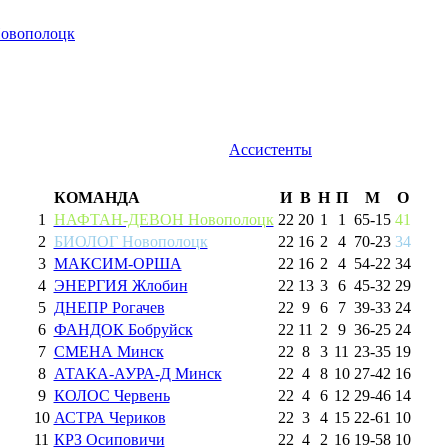
овополоцк
Ассистенты
КОМАНДА
И
В
Н
П
М
О
1
НАФТАН-ДЕВОН Новополоцк
22
20
1
1
65
-
15
41
2
БИОЛОГ Новополоцк
22
16
2
4
70
-
23
34
3
МАКСИМ-ОРША
22
16
2
4
54
-
22
34
4
ЭНЕРГИЯ Жлобин
22
13
3
6
45
-
32
29
5
ДНЕПР Рогачев
22
9
6
7
39
-
33
24
6
ФАНДОК Бобруйск
22
11
2
9
36
-
25
24
7
СМЕНА Минск
22
8
3
11
23
-
35
19
8
АТАКА-АУРА-Д Минск
22
4
8
10
27
-
42
16
9
КОЛОС Червень
22
4
6
12
29
-
46
14
10
АСТРА Чериков
22
3
4
15
22
-
61
10
11
КРЗ Осиповичи
22
4
2
16
19
-
58
10