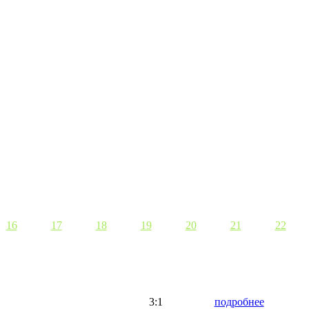
16
17
18
19
20
21
22
3:1
подробнее