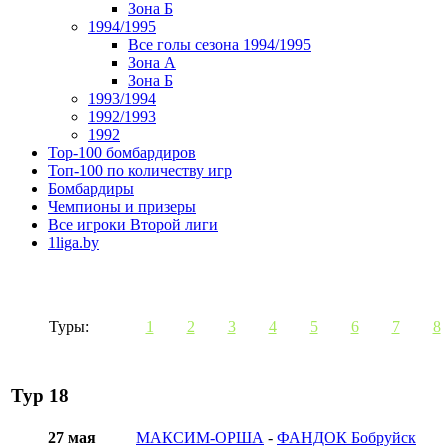
Зона Б
1994/1995
Все голы сезона 1994/1995
Зона А
Зона Б
1993/1994
1992/1993
1992
Top-100 бомбардиров
Топ-100 по количеству игр
Бомбардиры
Чемпионы и призеры
Все игроки Второй лиги
1liga.by
Туры:
1
2
3
4
5
6
7
8
Тур 18
27 мая
МАКСИМ-ОРША
-
ФАНДОК Бобруйск