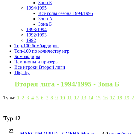
Зона Б
1994/1995
Все голы сезона 1994/1995
Зона А
Зона Б
1993/1994
1992/1993
1992
Top-100 бомбардиров
Топ-100 по количеству игр
Бомбардиры
Чемпионы и призеры
Все игроки Второй лиги
1liga.by
Вторая лига - 1994/1995 - Зона Б
Туры:
1
2
3
4
5
6
7
8
9
10
11
12
13
14
15
16
17
18
19
2
Тур 12
22
МАКСИМ-ОРША
-
СМЕНА Минск
4:0
подробнее