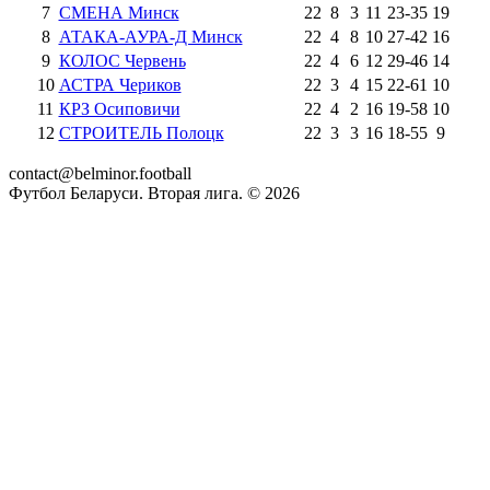
7
СМЕНА Минск
22
8
3
11
23
-
35
19
8
АТАКА-АУРА-Д Минск
22
4
8
10
27
-
42
16
9
КОЛОС Червень
22
4
6
12
29
-
46
14
10
АСТРА Чериков
22
3
4
15
22
-
61
10
11
КРЗ Осиповичи
22
4
2
16
19
-
58
10
12
СТРОИТЕЛЬ Полоцк
22
3
3
16
18
-
55
9
contact@belminor.football
Футбол Беларуси. Вторая лига. ©
2026