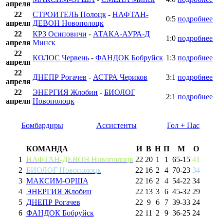
апреля
22
СТРОИТЕЛЬ Полоцк
-
НАФТАН-
0:5
подробнее
апреля
ДЕВОН Новополоцк
22
КРЗ Осиповичи
-
АТАКА-АУРА-Д
1:0
подробнее
апреля
Минск
22
КОЛОС Червень
-
ФАНДОК Бобруйск
1:3
подробнее
апреля
22
ДНЕПР Рогачев
-
АСТРА Чериков
3:1
подробнее
апреля
22
ЭНЕРГИЯ Жлобин
-
БИОЛОГ
2:1
подробнее
апреля
Новополоцк
Бомбардиры
Ассистенты
Гол + Пас
КОМАНДА
И
В
Н
П
М
О
1
НАФТАН-ДЕВОН Новополоцк
22
20
1
1
65
-
15
41
2
БИОЛОГ Новополоцк
22
16
2
4
70
-
23
34
3
МАКСИМ-ОРША
22
16
2
4
54
-
22
34
4
ЭНЕРГИЯ Жлобин
22
13
3
6
45
-
32
29
5
ДНЕПР Рогачев
22
9
6
7
39
-
33
24
6
ФАНДОК Бобруйск
22
11
2
9
36
-
25
24