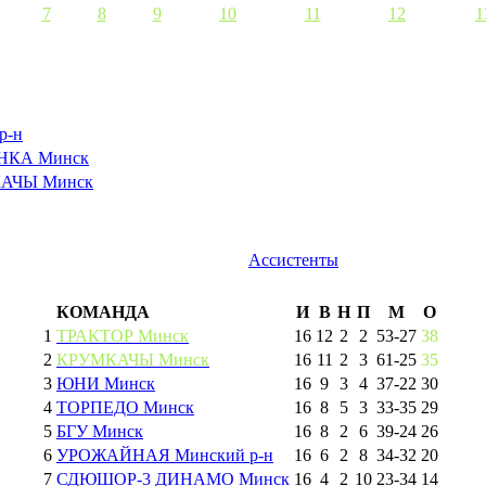
7
8
9
10
11
12
1
р-н
НКА Минск
АЧЫ Минск
Ассистенты
КОМАНДА
И
В
Н
П
М
О
1
ТРАКТОР Минск
16
12
2
2
53
-
27
38
2
КРУМКАЧЫ Минск
16
11
2
3
61
-
25
35
3
ЮНИ Минск
16
9
3
4
37
-
22
30
4
ТОРПЕДО Минск
16
8
5
3
33
-
35
29
5
БГУ Минск
16
8
2
6
39
-
24
26
6
УРОЖАЙНАЯ Минский р-н
16
6
2
8
34
-
32
20
7
СДЮШОР-3 ДИНАМО Минск
16
4
2
10
23
-
34
14