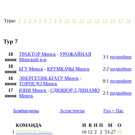
Туры:
1
2
3
4
5
6
7
8
9
10
11
12
13
14
15
16
17
18
Тур 7
18
ТРАКТОР Минск
-
УРОЖАЙНАЯ
3:1
подробнее
июня
Минский р-н
18
БГУ Минск
-
КРУМКАЧЫ Минск
2:2
подробнее
июня
16
ЭНЕРГЕТИК-БГАТУ Минск
-
0:1
подробнее
июня
ТОРПЕДО Минск
17
ЮНИ Минск
-
СДЮШОР-3 ДИНАМО
2:1
подробнее
июня
Минск
Бомбардиры
Ассистенты
Гол + Пас
КОМАНДА
И
В
Н
П
М
О
1
ТРАКТОР Минск
16
12
2
2
53
-
27
38