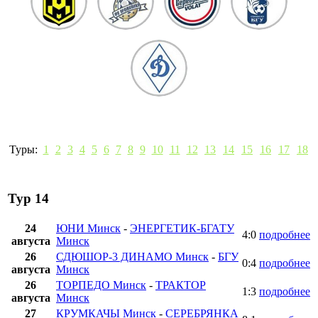
Туры:
1
2
3
4
5
6
7
8
9
10
11
12
13
14
15
16
17
18
Тур 14
24
ЮНИ Минск
-
ЭНЕРГЕТИК-БГАТУ
4:0
подробнее
августа
Минск
26
СДЮШОР-3 ДИНАМО Минск
-
БГУ
0:4
подробнее
августа
Минск
26
ТОРПЕДО Минск
-
ТРАКТОР
1:3
подробнее
августа
Минск
27
КРУМКАЧЫ Минск
-
СЕРЕБРЯНКА