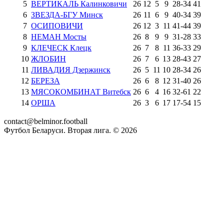
5
ВЕРТИКАЛЬ Калинковичи
26
12
5
9
28
-
34
41
6
ЗВЕЗДА-БГУ Минск
26
11
6
9
40
-
34
39
7
ОСИПОВИЧИ
26
12
3
11
41
-
44
39
8
НЕМАН Мосты
26
8
9
9
31
-
28
33
9
КЛЕЧЕСК Клецк
26
7
8
11
36
-
33
29
10
ЖЛОБИН
26
7
6
13
28
-
43
27
11
ЛИВАДИЯ Дзержинск
26
5
11
10
28
-
34
26
12
БЕРЕЗА
26
6
8
12
31
-
40
26
13
МЯСОКОМБИНАТ Витебск
26
6
4
16
32
-
61
22
14
ОРША
26
3
6
17
17
-
54
15
contact@belminor.football
Футбол Беларуси. Вторая лига. ©
2026