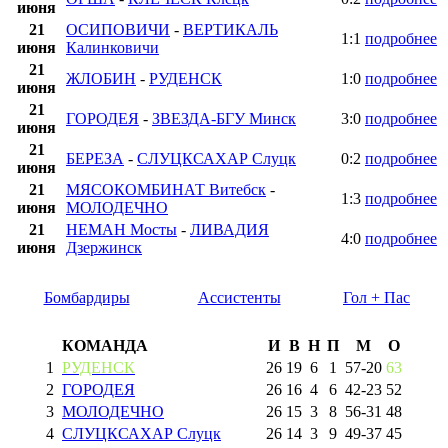
июня
21
ОСИПОВИЧИ
-
ВЕРТИКАЛЬ
1:1
подробнее
июня
Калинковичи
21
ЖЛОБИН
-
РУДЕНСК
1:0
подробнее
июня
21
ГОРОДЕЯ
-
ЗВЕЗДА-БГУ Минск
3:0
подробнее
июня
21
БЕРЕЗА
-
СЛУЦКСАХАР Слуцк
0:2
подробнее
июня
21
МЯСОКОМБИНАТ Витебск
-
1:3
подробнее
июня
МОЛОДЕЧНО
21
НЕМАН Мосты
-
ЛИВАДИЯ
4:0
подробнее
июня
Дзержинск
Бомбардиры
Ассистенты
Гол + Пас
КОМАНДА
И
В
Н
П
М
О
1
РУДЕНСК
26
19
6
1
57
-
20
63
2
ГОРОДЕЯ
26
16
4
6
42
-
23
52
3
МОЛОДЕЧНО
26
15
3
8
56
-
31
48
4
СЛУЦКСАХАР Слуцк
26
14
3
9
49
-
37
45