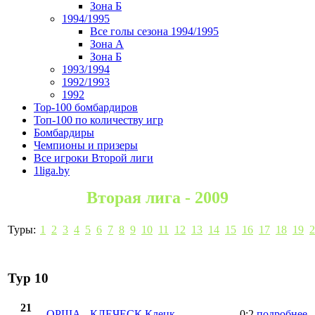
Зона Б
1994/1995
Все голы сезона 1994/1995
Зона А
Зона Б
1993/1994
1992/1993
1992
Top-100 бомбардиров
Топ-100 по количеству игр
Бомбардиры
Чемпионы и призеры
Все игроки Второй лиги
1liga.by
Вторая лига - 2009
Туры:
1
2
3
4
5
6
7
8
9
10
11
12
13
14
15
16
17
18
19
2
Тур 10
21
ОРША
-
КЛЕЧЕСК Клецк
0:2
подробнее