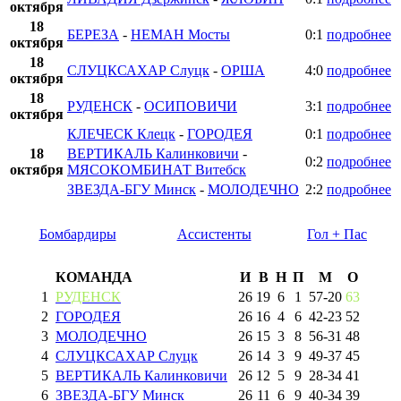
октября
18
БЕРЕЗА
-
НЕМАН Мосты
0:1
подробнее
октября
18
СЛУЦКСАХАР Слуцк
-
ОРША
4:0
подробнее
октября
18
РУДЕНСК
-
ОСИПОВИЧИ
3:1
подробнее
октября
КЛЕЧЕСК Клецк
-
ГОРОДЕЯ
0:1
подробнее
18
ВЕРТИКАЛЬ Калинковичи
-
0:2
подробнее
октября
МЯСОКОМБИНАТ Витебск
ЗВЕЗДА-БГУ Минск
-
МОЛОДЕЧНО
2:2
подробнее
Бомбардиры
Ассистенты
Гол + Пас
КОМАНДА
И
В
Н
П
М
О
1
РУДЕНСК
26
19
6
1
57
-
20
63
2
ГОРОДЕЯ
26
16
4
6
42
-
23
52
3
МОЛОДЕЧНО
26
15
3
8
56
-
31
48
4
СЛУЦКСАХАР Слуцк
26
14
3
9
49
-
37
45
5
ВЕРТИКАЛЬ Калинковичи
26
12
5
9
28
-
34
41
6
ЗВЕЗДА-БГУ Минск
26
11
6
9
40
-
34
39