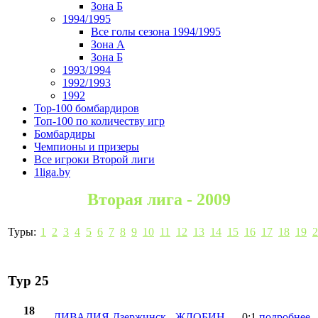
Зона Б
1994/1995
Все голы сезона 1994/1995
Зона А
Зона Б
1993/1994
1992/1993
1992
Top-100 бомбардиров
Топ-100 по количеству игр
Бомбардиры
Чемпионы и призеры
Все игроки Второй лиги
1liga.by
Вторая лига - 2009
Туры:
1
2
3
4
5
6
7
8
9
10
11
12
13
14
15
16
17
18
19
2
Тур 25
18
ЛИВАДИЯ Дзержинск
-
ЖЛОБИН
0:1
подробнее