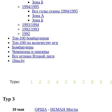
Зона Б
1994/1995
Все голы сезона 1994/1995
Зона А
Зона Б
1993/1994
1992/1993
1992
Top-100 бомбардиров
Топ-100 по количеству игр
Бомбардиры
Чемпионы и призеры
Все игроки Второй лиги
1liga.by
Туры:
1
2
3
4
5
6
7
8
9
1
Тур 3
10 мая
ОРША
-
НЕМАН Мосты