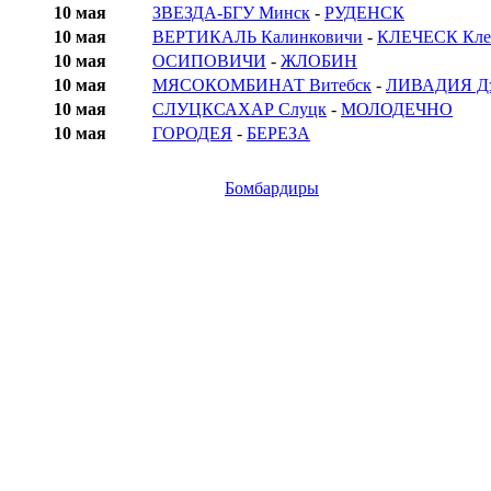
10 мая
ЗВЕЗДА-БГУ Минск
-
РУДЕНСК
10 мая
ВЕРТИКАЛЬ Калинковичи
-
КЛЕЧЕСК Кле
10 мая
ОСИПОВИЧИ
-
ЖЛОБИН
10 мая
МЯСОКОМБИНАТ Витебск
-
ЛИВАДИЯ Дз
10 мая
СЛУЦКСАХАР Слуцк
-
МОЛОДЕЧНО
10 мая
ГОРОДЕЯ
-
БЕРЕЗА
Бомбардиры