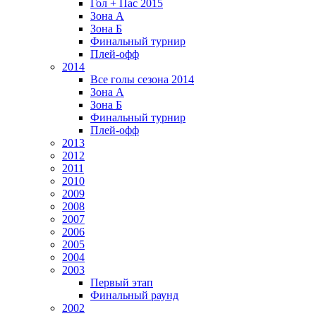
Гол + Пас 2015
Зона А
Зона Б
Финальный турнир
Плей-офф
2014
Все голы сезона 2014
Зона А
Зона Б
Финальный турнир
Плей-офф
2013
2012
2011
2010
2009
2008
2007
2006
2005
2004
2003
Первый этап
Финальный раунд
2002