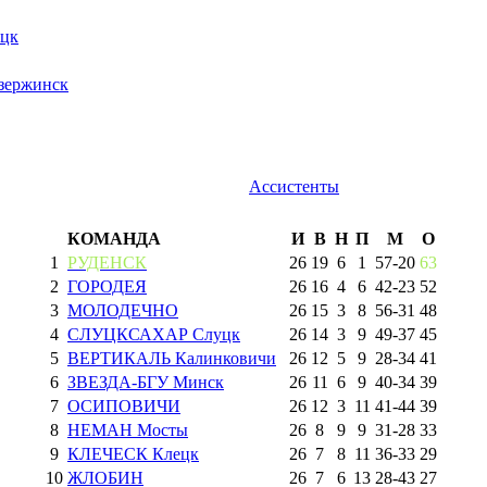
цк
ержинск
Ассистенты
КОМАНДА
И
В
Н
П
М
О
1
РУДЕНСК
26
19
6
1
57
-
20
63
2
ГОРОДЕЯ
26
16
4
6
42
-
23
52
3
МОЛОДЕЧНО
26
15
3
8
56
-
31
48
4
СЛУЦКСАХАР Слуцк
26
14
3
9
49
-
37
45
5
ВЕРТИКАЛЬ Калинковичи
26
12
5
9
28
-
34
41
6
ЗВЕЗДА-БГУ Минск
26
11
6
9
40
-
34
39
7
ОСИПОВИЧИ
26
12
3
11
41
-
44
39
8
НЕМАН Мосты
26
8
9
9
31
-
28
33
9
КЛЕЧЕСК Клецк
26
7
8
11
36
-
33
29
10
ЖЛОБИН
26
7
6
13
28
-
43
27