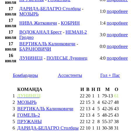
июля
17
ДАРИДА-БЕЛАГРО Столбцы
-
1:0
подробнее
июля
МОЗЫРЬ
17
НИВА Житковичи
-
КОБРИН
1:4
подробнее
июля
17
ВОДОКАНАЛ Брест
-
НЕМАН-2
3:0
подробнее
июля
Гродно
17
ВЕРТИКАЛЬ Калинковичи
-
0:0
подробнее
июля
БАРАНОВИЧИ
16
ЛУНИНЕЦ
-
ПОЛЕСЬЕ Лунинец
4:0
подробнее
июля
Бомбардиры
Ассистенты
Гол + Пас
КОМАНДА
И
В
Н
П
М
О
1
ЛУНИНЕЦ
22
20
1
1
79
-
13
61
2
МОЗЫРЬ
22
15
3
4
62
-
27
48
3
ВЕРТИКАЛЬ Калинковичи
22
13
4
5
42
-
26
43
4
ГОМЕЛЬ-2
22
13
4
5
48
-
25
43
5
ПРУЖАНЫ
22
12
2
8
55
-
37
38
6
ДАРИДА-БЕЛАГРО Столбцы
22
10
1
11
30
-
38
31