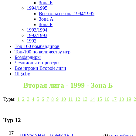
Зона Б
1994/1995
Все голы сезона 1994/1995
Зона А
Зона Б
1993/1994
1992/1993
1992
Top-100 бомбардиров
Топ-100 по количеству игр
Бомбардиры
Чемпионы и призеры
Все игроки Второй лиги
1liga.by
Вторая лига - 1999 - Зона Б
Туры:
1
2
3
4
5
6
7
8
9
10
11
12
13
14
15
16
17
18
19
2
Тур 12
17
ПРУЖАНЫ
-
ГОМЕЛЬ-2
0:0
подробнее