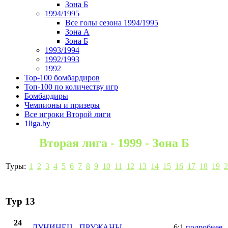
Зона Б
1994/1995
Все голы сезона 1994/1995
Зона А
Зона Б
1993/1994
1992/1993
1992
Top-100 бомбардиров
Топ-100 по количеству игр
Бомбардиры
Чемпионы и призеры
Все игроки Второй лиги
1liga.by
Вторая лига - 1999 - Зона Б
Туры:
1
2
3
4
5
6
7
8
9
10
11
12
13
14
15
16
17
18
19
2
Тур 13
24
ЛУНИНЕЦ
-
ПРУЖАНЫ
6:1
подробнее