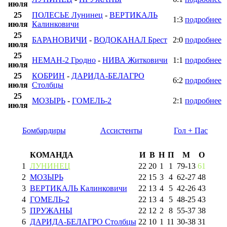
июля
25
ПОЛЕСЬЕ Лунинец
-
ВЕРТИКАЛЬ
1:3
подробнее
июля
Калинковичи
25
БАРАНОВИЧИ
-
ВОДОКАНАЛ Брест
2:0
подробнее
июля
25
НЕМАН-2 Гродно
-
НИВА Житковичи
1:1
подробнее
июля
25
КОБРИН
-
ДАРИДА-БЕЛАГРО
6:2
подробнее
июля
Столбцы
25
МОЗЫРЬ
-
ГОМЕЛЬ-2
2:1
подробнее
июля
Бомбардиры
Ассистенты
Гол + Пас
КОМАНДА
И
В
Н
П
М
О
1
ЛУНИНЕЦ
22
20
1
1
79
-
13
61
2
МОЗЫРЬ
22
15
3
4
62
-
27
48
3
ВЕРТИКАЛЬ Калинковичи
22
13
4
5
42
-
26
43
4
ГОМЕЛЬ-2
22
13
4
5
48
-
25
43
5
ПРУЖАНЫ
22
12
2
8
55
-
37
38
6
ДАРИДА-БЕЛАГРО Столбцы
22
10
1
11
30
-
38
31