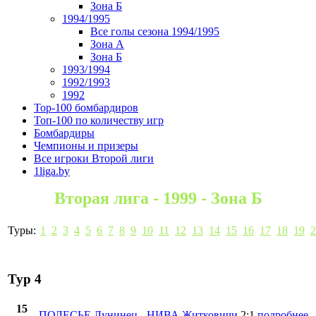
Зона Б
1994/1995
Все голы сезона 1994/1995
Зона А
Зона Б
1993/1994
1992/1993
1992
Top-100 бомбардиров
Топ-100 по количеству игр
Бомбардиры
Чемпионы и призеры
Все игроки Второй лиги
1liga.by
Вторая лига - 1999 - Зона Б
Туры:
1
2
3
4
5
6
7
8
9
10
11
12
13
14
15
16
17
18
19
2
Тур 4
15
ПОЛЕСЬЕ Лунинец
-
НИВА Житковичи
2:1
подробнее