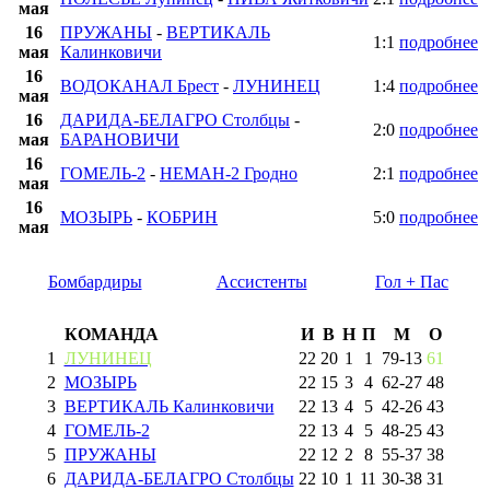
мая
16
ПРУЖАНЫ
-
ВЕРТИКАЛЬ
1:1
подробнее
мая
Калинковичи
16
ВОДОКАНАЛ Брест
-
ЛУНИНЕЦ
1:4
подробнее
мая
16
ДАРИДА-БЕЛАГРО Столбцы
-
2:0
подробнее
мая
БАРАНОВИЧИ
16
ГОМЕЛЬ-2
-
НЕМАН-2 Гродно
2:1
подробнее
мая
16
МОЗЫРЬ
-
КОБРИН
5:0
подробнее
мая
Бомбардиры
Ассистенты
Гол + Пас
КОМАНДА
И
В
Н
П
М
О
1
ЛУНИНЕЦ
22
20
1
1
79
-
13
61
2
МОЗЫРЬ
22
15
3
4
62
-
27
48
3
ВЕРТИКАЛЬ Калинковичи
22
13
4
5
42
-
26
43
4
ГОМЕЛЬ-2
22
13
4
5
48
-
25
43
5
ПРУЖАНЫ
22
12
2
8
55
-
37
38
6
ДАРИДА-БЕЛАГРО Столбцы
22
10
1
11
30
-
38
31