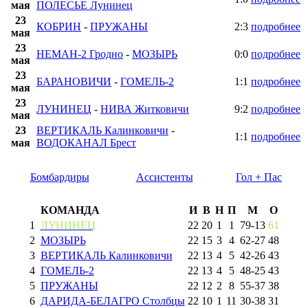
мая
ПОЛЕСЬЕ Лунинец
23
КОБРИН
-
ПРУЖАНЫ
2:3
подробнее
мая
23
НЕМАН-2 Гродно
-
МОЗЫРЬ
0:0
подробнее
мая
23
БАРАНОВИЧИ
-
ГОМЕЛЬ-2
1:1
подробнее
мая
23
ЛУНИНЕЦ
-
НИВА Житковичи
9:2
подробнее
мая
23
ВЕРТИКАЛЬ Калинковичи
-
1:1
подробнее
мая
ВОДОКАНАЛ Брест
Бомбардиры
Ассистенты
Гол + Пас
КОМАНДА
И
В
Н
П
М
О
1
ЛУНИНЕЦ
22
20
1
1
79
-
13
61
2
МОЗЫРЬ
22
15
3
4
62
-
27
48
3
ВЕРТИКАЛЬ Калинковичи
22
13
4
5
42
-
26
43
4
ГОМЕЛЬ-2
22
13
4
5
48
-
25
43
5
ПРУЖАНЫ
22
12
2
8
55
-
37
38
6
ДАРИДА-БЕЛАГРО Столбцы
22
10
1
11
30
-
38
31