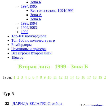
Зона Б
1994/1995
Все голы сезона 1994/1995
Зона А
Зона Б
1993/1994
1992/1993
1992
Top-100 бомбардиров
Топ-100 по количеству игр
Бомбардиры
Чемпионы и призеры
Все игроки Второй лиги
1liga.by
Вторая лига - 1999 - Зона Б
Туры:
1
2
3
4
5
6
7
8
9
10
11
12
13
14
15
16
17
18
19
2
Тур 5
22
ДАРИДА-БЕЛАГРО Столбцы
-
1:0
подробнее