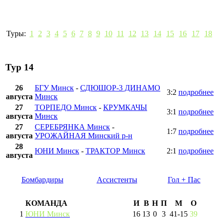
Туры:
1
2
3
4
5
6
7
8
9
10
11
12
13
14
15
16
17
18
Тур 14
26
БГУ Минск
-
СДЮШОР-3 ДИНАМО
3:2
подробнее
августа
Минск
27
ТОРПЕДО Минск
-
КРУМКАЧЫ
3:1
подробнее
августа
Минск
27
СЕРЕБРЯНКА Минск
-
1:7
подробнее
августа
УРОЖАЙНАЯ Минский р-н
28
ЮНИ Минск
-
ТРАКТОР Минск
2:1
подробнее
августа
Бомбардиры
Ассистенты
Гол + Пас
КОМАНДА
И
В
Н
П
М
О
1
ЮНИ Минск
16
13
0
3
41
-
15
39