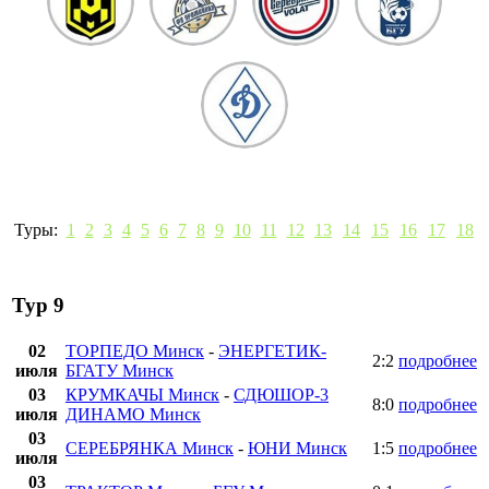
Туры:
1
2
3
4
5
6
7
8
9
10
11
12
13
14
15
16
17
18
Тур 9
02
ТОРПЕДО Минск
-
ЭНЕРГЕТИК-
2:2
подробнее
июля
БГАТУ Минск
03
КРУМКАЧЫ Минск
-
СДЮШОР-3
8:0
подробнее
июля
ДИНАМО Минск
03
СЕРЕБРЯНКА Минск
-
ЮНИ Минск
1:5
подробнее
июля
03