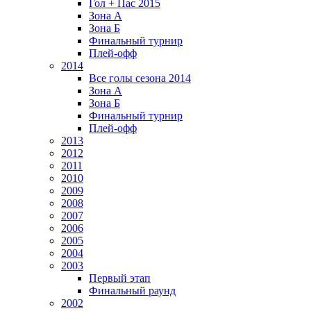
Гол + Пас 2015
Зона А
Зона Б
Финальный турнир
Плей-офф
2014
Все голы сезона 2014
Зона А
Зона Б
Финальный турнир
Плей-офф
2013
2012
2011
2010
2009
2008
2007
2006
2005
2004
2003
Первый этап
Финальный раунд
2002