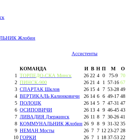
ск
ЬНИК Жлобин
Ассистенты
КОМАНДА
И
В
Н
П
М
О
1
ТОРПЕДО-СКА Минск
26
22
4
0
75
-
9
70
2
ПИНСК-900
26
21
4
1
57
-
16
67
3
СПАРТАК Шклов
26
15
4
7
53
-
28
49
4
ВЕРТИКАЛЬ Калинковичи
26
14
6
6
49
-
17
48
5
ПОЛОЦК
26
14
5
7
47
-
31
47
6
ОСИПОВИЧИ
26
13
4
9
46
-
45
43
7
ЛИВАДИЯ Дзержинск
26
11
8
7
30
-
26
41
8
КОММУНАЛЬНИК Жлобин
26
9
8
9
31
-
32
35
9
НЕМАН Мосты
26
7
7
12
23
-
27
28
10
ГОРКИ
26
7
1
18
37
-
53
22