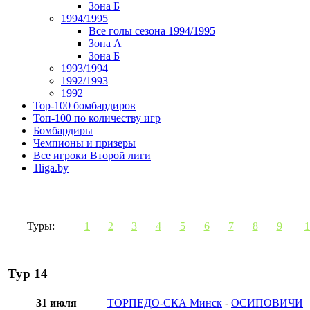
Зона Б
1994/1995
Все голы сезона 1994/1995
Зона А
Зона Б
1993/1994
1992/1993
1992
Top-100 бомбардиров
Топ-100 по количеству игр
Бомбардиры
Чемпионы и призеры
Все игроки Второй лиги
1liga.by
Туры:
1
2
3
4
5
6
7
8
9
1
Тур 14
31 июля
ТОРПЕДО-СКА Минск
-
ОСИПОВИЧИ