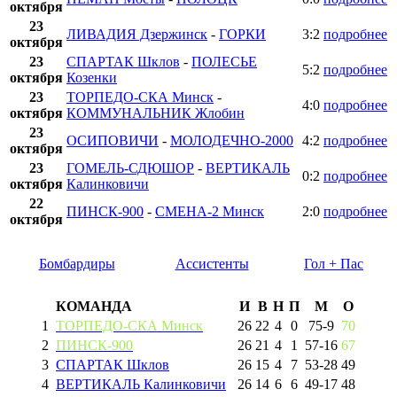
октября
23
ЛИВАДИЯ Дзержинск
-
ГОРКИ
3:2
подробнее
октября
23
СПАРТАК Шклов
-
ПОЛЕСЬЕ
5:2
подробнее
октября
Козенки
23
ТОРПЕДО-СКА Минск
-
4:0
подробнее
октября
КОММУНАЛЬНИК Жлобин
23
ОСИПОВИЧИ
-
МОЛОДЕЧНО-2000
4:2
подробнее
октября
23
ГОМЕЛЬ-СДЮШОР
-
ВЕРТИКАЛЬ
0:2
подробнее
октября
Калинковичи
22
ПИНСК-900
-
СМЕНА-2 Минск
2:0
подробнее
октября
Бомбардиры
Ассистенты
Гол + Пас
КОМАНДА
И
В
Н
П
М
О
1
ТОРПЕДО-СКА Минск
26
22
4
0
75
-
9
70
2
ПИНСК-900
26
21
4
1
57
-
16
67
3
СПАРТАК Шклов
26
15
4
7
53
-
28
49
4
ВЕРТИКАЛЬ Калинковичи
26
14
6
6
49
-
17
48