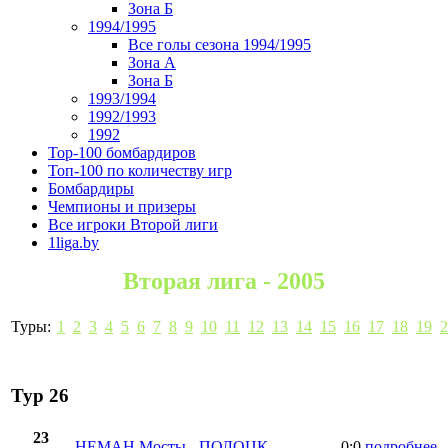
Зона Б
1994/1995
Все голы сезона 1994/1995
Зона А
Зона Б
1993/1994
1992/1993
1992
Top-100 бомбардиров
Топ-100 по количеству игр
Бомбардиры
Чемпионы и призеры
Все игроки Второй лиги
1liga.by
Вторая лига - 2005
Туры:
1
2
3
4
5
6
7
8
9
10
11
12
13
14
15
16
17
18
19
2
Тур 26
23
НЕМАН Мосты
-
ПОЛОЦК
0:0
подробнее