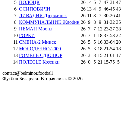
5
ПОЛОЦК
26
14
5
7
47
-
31
47
6
ОСИПОВИЧИ
26
13
4
9
46
-
45
43
7
ЛИВАДИЯ Дзержинск
26
11
8
7
30
-
26
41
8
КОММУНАЛЬНИК Жлобин
26
9
8
9
31
-
32
35
9
НЕМАН Мосты
26
7
7
12
23
-
27
28
10
ГОРКИ
26
7
1
18
37
-
53
22
11
СМЕНА-2 Минск
26
5
5
16
33
-
64
20
12
МОЛОДЕЧНО-2000
26
5
3
18
21
-
54
18
13
ГОМЕЛЬ-СДЮШОР
26
3
8
15
21
-
61
17
14
ПОЛЕСЬЕ Козенки
26
0
5
21
15
-
75
5
contact@belminor.football
Футбол Беларуси. Вторая лига. ©
2026