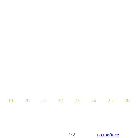
19
20
21
22
23
24
25
26
1:2
подробнее