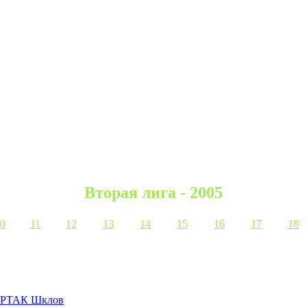
Вторая лига - 2005
0
11
12
13
14
15
16
17
18
РТАК Шклов