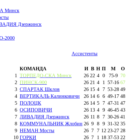
А Минск
сты
ВАДИЯ Дзержинск
-2000
Ассистенты
КОМАНДА
И
В
Н
П
М
О
1
ТОРПЕДО-СКА Минск
26
22
4
0
75
-
9
70
2
ПИНСК-900
26
21
4
1
57
-
16
67
3
СПАРТАК Шклов
26
15
4
7
53
-
28
49
4
ВЕРТИКАЛЬ Калинковичи
26
14
6
6
49
-
17
48
5
ПОЛОЦК
26
14
5
7
47
-
31
47
6
ОСИПОВИЧИ
26
13
4
9
46
-
45
43
7
ЛИВАДИЯ Дзержинск
26
11
8
7
30
-
26
41
8
КОММУНАЛЬНИК Жлобин
26
9
8
9
31
-
32
35
9
НЕМАН Мосты
26
7
7
12
23
-
27
28
10
ГОРКИ
26
7
1
18
37
-
53
22