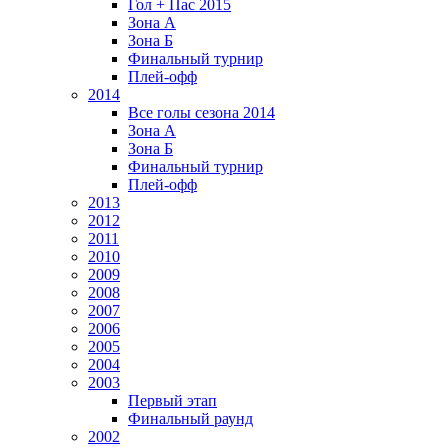
Гол + Пас 2015
Зона А
Зона Б
Финальный турнир
Плей-офф
2014
Все голы сезона 2014
Зона А
Зона Б
Финальный турнир
Плей-офф
2013
2012
2011
2010
2009
2008
2007
2006
2005
2004
2003
Первый этап
Финальный раунд
2002