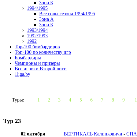
Зона Б
1994/1995
Все голы сезона 1994/1995
Зона А
Зона Б
1993/1994
1992/1993
1992
Top-100 бомбардиров
Топ-100 по количеству игр
Бомбардиры
Чемпионы и призеры
Все игроки Второй лиги
1liga.by
Туры:
1
2
3
4
5
6
7
8
9
1
Тур 23
02 октября
ВЕРТИКАЛЬ Калинковичи
-
СПА