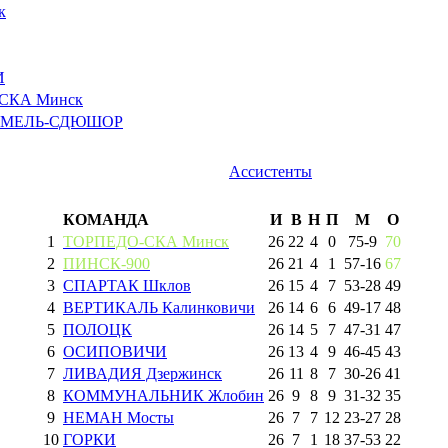
к
И
СКА Минск
ОМЕЛЬ-СДЮШОР
Ассистенты
КОМАНДА
И
В
Н
П
М
О
1
ТОРПЕДО-СКА Минск
26
22
4
0
75
-
9
70
2
ПИНСК-900
26
21
4
1
57
-
16
67
3
СПАРТАК Шклов
26
15
4
7
53
-
28
49
4
ВЕРТИКАЛЬ Калинковичи
26
14
6
6
49
-
17
48
5
ПОЛОЦК
26
14
5
7
47
-
31
47
6
ОСИПОВИЧИ
26
13
4
9
46
-
45
43
7
ЛИВАДИЯ Дзержинск
26
11
8
7
30
-
26
41
8
КОММУНАЛЬНИК Жлобин
26
9
8
9
31
-
32
35
9
НЕМАН Мосты
26
7
7
12
23
-
27
28
10
ГОРКИ
26
7
1
18
37
-
53
22