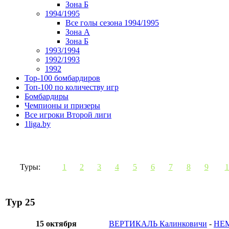
Зона Б
1994/1995
Все голы сезона 1994/1995
Зона А
Зона Б
1993/1994
1992/1993
1992
Top-100 бомбардиров
Топ-100 по количеству игр
Бомбардиры
Чемпионы и призеры
Все игроки Второй лиги
1liga.by
Туры:
1
2
3
4
5
6
7
8
9
1
Тур 25
15 октября
ВЕРТИКАЛЬ Калинковичи
-
НЕ