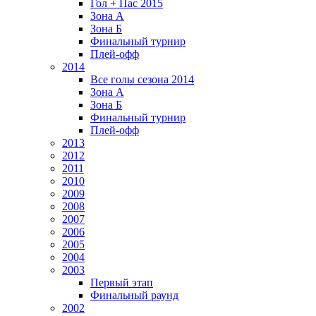
Гол + Пас 2015
Зона А
Зона Б
Финальный турнир
Плей-офф
2014
Все голы сезона 2014
Зона А
Зона Б
Финальный турнир
Плей-офф
2013
2012
2011
2010
2009
2008
2007
2006
2005
2004
2003
Первый этап
Финальный раунд
2002