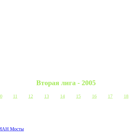
Вторая лига - 2005
0
11
12
13
14
15
16
17
18
МАН Мосты