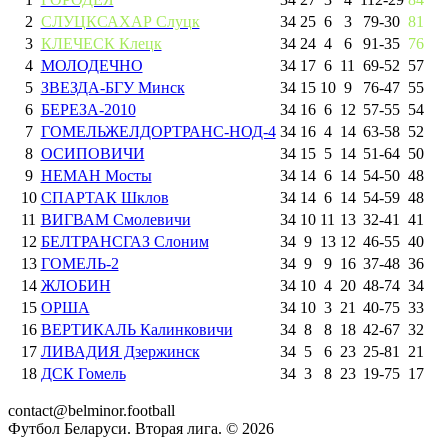
2
СЛУЦКСАХАР Слуцк
34
25
6
3
79
-
30
81
3
КЛЕЧЕСК Клецк
34
24
4
6
91
-
35
76
4
МОЛОДЕЧНО
34
17
6
11
69
-
52
57
5
ЗВЕЗДА-БГУ Минск
34
15
10
9
76
-
47
55
6
БЕРЕЗА-2010
34
16
6
12
57
-
55
54
7
ГОМЕЛЬЖЕЛДОРТРАНС-НОД-4
34
16
4
14
63
-
58
52
8
ОСИПОВИЧИ
34
15
5
14
51
-
64
50
9
НЕМАН Мосты
34
14
6
14
54
-
50
48
10
СПАРТАК Шклов
34
14
6
14
54
-
59
48
11
ВИГВАМ Смолевичи
34
10
11
13
32
-
41
41
12
БЕЛТРАНСГАЗ Слоним
34
9
13
12
46
-
55
40
13
ГОМЕЛЬ-2
34
9
9
16
37
-
48
36
14
ЖЛОБИН
34
10
4
20
48
-
74
34
15
ОРША
34
10
3
21
40
-
75
33
16
ВЕРТИКАЛЬ Калинковичи
34
8
8
18
42
-
67
32
17
ЛИВАДИЯ Дзержинск
34
5
6
23
25
-
81
21
18
ДСК Гомель
34
3
8
23
19
-
75
17
contact@belminor.football
Футбол Беларуси. Вторая лига. ©
2026