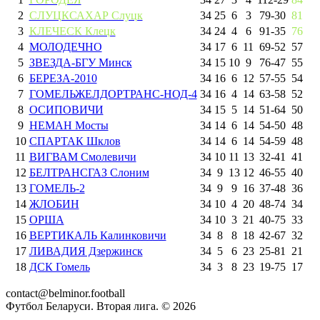
2
СЛУЦКСАХАР Слуцк
34
25
6
3
79
-
30
81
3
КЛЕЧЕСК Клецк
34
24
4
6
91
-
35
76
4
МОЛОДЕЧНО
34
17
6
11
69
-
52
57
5
ЗВЕЗДА-БГУ Минск
34
15
10
9
76
-
47
55
6
БЕРЕЗА-2010
34
16
6
12
57
-
55
54
7
ГОМЕЛЬЖЕЛДОРТРАНС-НОД-4
34
16
4
14
63
-
58
52
8
ОСИПОВИЧИ
34
15
5
14
51
-
64
50
9
НЕМАН Мосты
34
14
6
14
54
-
50
48
10
СПАРТАК Шклов
34
14
6
14
54
-
59
48
11
ВИГВАМ Смолевичи
34
10
11
13
32
-
41
41
12
БЕЛТРАНСГАЗ Слоним
34
9
13
12
46
-
55
40
13
ГОМЕЛЬ-2
34
9
9
16
37
-
48
36
14
ЖЛОБИН
34
10
4
20
48
-
74
34
15
ОРША
34
10
3
21
40
-
75
33
16
ВЕРТИКАЛЬ Калинковичи
34
8
8
18
42
-
67
32
17
ЛИВАДИЯ Дзержинск
34
5
6
23
25
-
81
21
18
ДСК Гомель
34
3
8
23
19
-
75
17
contact@belminor.football
Футбол Беларуси. Вторая лига. ©
2026