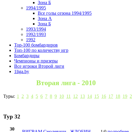
Зона Б
1994/1995
Все голы сезона 1994/1995
Зона А
Зона Б
1993/1994
1992/1993
1992
Top-100 бомбардиров
Топ-100 по количеству игр
Бомбардиры
Чемпионы и призеры
Все игроки Второй лиги
1liga.by
Вторая лига - 2010
Туры:
1
2
3
4
5
6
7
8
9
10
11
12
13
14
15
16
17
18
19
2
Тур 32
30
ВИГВАМ Смолевичи
-
ЖЛОБИН
1:0
подробнее