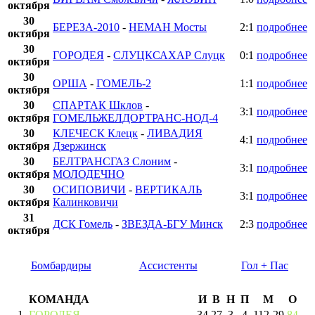
октября
30
БЕРЕЗА-2010
-
НЕМАН Мосты
2:1
подробнее
октября
30
ГОРОДЕЯ
-
СЛУЦКСАХАР Слуцк
0:1
подробнее
октября
30
ОРША
-
ГОМЕЛЬ-2
1:1
подробнее
октября
30
СПАРТАК Шклов
-
3:1
подробнее
октября
ГОМЕЛЬЖЕЛДОРТРАНС-НОД-4
30
КЛЕЧЕСК Клецк
-
ЛИВАДИЯ
4:1
подробнее
октября
Дзержинск
30
БЕЛТРАНСГАЗ Слоним
-
3:1
подробнее
октября
МОЛОДЕЧНО
30
ОСИПОВИЧИ
-
ВЕРТИКАЛЬ
3:1
подробнее
октября
Калинковичи
31
ДСК Гомель
-
ЗВЕЗДА-БГУ Минск
2:3
подробнее
октября
Бомбардиры
Ассистенты
Гол + Пас
КОМАНДА
И
В
Н
П
М
О
1
ГОРОДЕЯ
34
27
3
4
112
-
29
84