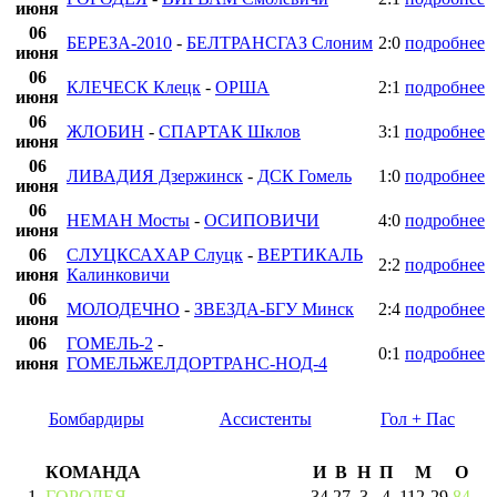
июня
06
БЕРЕЗА-2010
-
БЕЛТРАНСГАЗ Слоним
2:0
подробнее
июня
06
КЛЕЧЕСК Клецк
-
ОРША
2:1
подробнее
июня
06
ЖЛОБИН
-
СПАРТАК Шклов
3:1
подробнее
июня
06
ЛИВАДИЯ Дзержинск
-
ДСК Гомель
1:0
подробнее
июня
06
НЕМАН Мосты
-
ОСИПОВИЧИ
4:0
подробнее
июня
06
СЛУЦКСАХАР Слуцк
-
ВЕРТИКАЛЬ
2:2
подробнее
июня
Калинковичи
06
МОЛОДЕЧНО
-
ЗВЕЗДА-БГУ Минск
2:4
подробнее
июня
06
ГОМЕЛЬ-2
-
0:1
подробнее
июня
ГОМЕЛЬЖЕЛДОРТРАНС-НОД-4
Бомбардиры
Ассистенты
Гол + Пас
КОМАНДА
И
В
Н
П
М
О
1
ГОРОДЕЯ
34
27
3
4
112
-
29
84