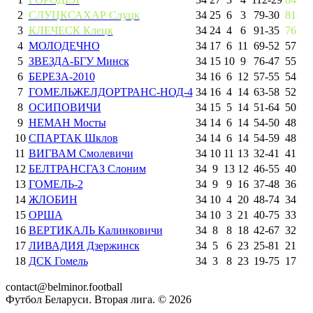
2
СЛУЦКСАХАР Слуцк
34
25
6
3
79
-
30
81
3
КЛЕЧЕСК Клецк
34
24
4
6
91
-
35
76
4
МОЛОДЕЧНО
34
17
6
11
69
-
52
57
5
ЗВЕЗДА-БГУ Минск
34
15
10
9
76
-
47
55
6
БЕРЕЗА-2010
34
16
6
12
57
-
55
54
7
ГОМЕЛЬЖЕЛДОРТРАНС-НОД-4
34
16
4
14
63
-
58
52
8
ОСИПОВИЧИ
34
15
5
14
51
-
64
50
9
НЕМАН Мосты
34
14
6
14
54
-
50
48
10
СПАРТАК Шклов
34
14
6
14
54
-
59
48
11
ВИГВАМ Смолевичи
34
10
11
13
32
-
41
41
12
БЕЛТРАНСГАЗ Слоним
34
9
13
12
46
-
55
40
13
ГОМЕЛЬ-2
34
9
9
16
37
-
48
36
14
ЖЛОБИН
34
10
4
20
48
-
74
34
15
ОРША
34
10
3
21
40
-
75
33
16
ВЕРТИКАЛЬ Калинковичи
34
8
8
18
42
-
67
32
17
ЛИВАДИЯ Дзержинск
34
5
6
23
25
-
81
21
18
ДСК Гомель
34
3
8
23
19
-
75
17
contact@belminor.football
Футбол Беларуси. Вторая лига. ©
2026