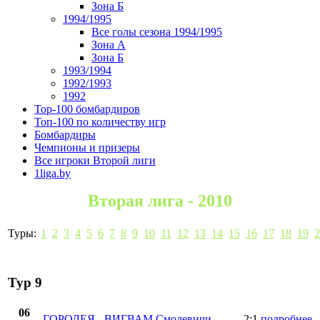
Зона Б
1994/1995
Все голы сезона 1994/1995
Зона А
Зона Б
1993/1994
1992/1993
1992
Top-100 бомбардиров
Топ-100 по количеству игр
Бомбардиры
Чемпионы и призеры
Все игроки Второй лиги
1liga.by
Вторая лига - 2010
Туры:
1
2
3
4
5
6
7
8
9
10
11
12
13
14
15
16
17
18
19
2
Тур 9
06
ГОРОДЕЯ
-
ВИГВАМ Смолевичи
2:1
подробнее