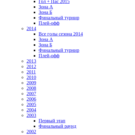
Гол + Пас 2015
Зона А
Зона Б
Финальный турнир
Плей-офф
2014
Все голы сезона 2014
Зона А
Зона Б
Финальный турнир
Плей-офф
2013
2012
2011
2010
2009
2008
2007
2006
2005
2004
2003
Первый этап
Финальный раунд
2002