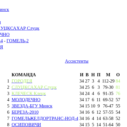
инск
ы
УЦКСАХАР Слуцк
ЧНО
4
-
ГОМЕЛЬ-2
ЕЯ
Ассистенты
КОМАНДА
И
В
Н
П
М
О
1
ГОРОДЕЯ
34
27
3
4
112
-
29
84
2
СЛУЦКСАХАР Слуцк
34
25
6
3
79
-
30
81
3
КЛЕЧЕСК Клецк
34
24
4
6
91
-
35
76
4
МОЛОДЕЧНО
34
17
6
11
69
-
52
57
5
ЗВЕЗДА-БГУ Минск
34
15
10
9
76
-
47
55
6
БЕРЕЗА-2010
34
16
6
12
57
-
55
54
7
ГОМЕЛЬЖЕЛДОРТРАНС-НОД-4
34
16
4
14
63
-
58
52
8
ОСИПОВИЧИ
34
15
5
14
51
-
64
50