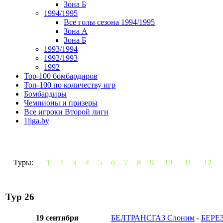
Зона Б
1994/1995
Все голы сезона 1994/1995
Зона А
Зона Б
1993/1994
1992/1993
1992
Top-100 бомбардиров
Топ-100 по количеству игр
Бомбардиры
Чемпионы и призеры
Все игроки Второй лиги
1liga.by
Туры:
1
2
3
4
5
6
7
8
9
10
11
12
Тур 26
19 сентября
БЕЛТРАНСГАЗ Слоним
-
БЕРЕЗ