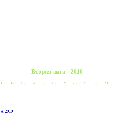
Вторая лига - 2010
13
14
15
16
17
18
19
20
21
22
23
А-2010