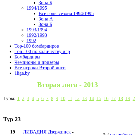
Зона Б
1994/1995
Все голы сезона 1994/1995
Зона А
Зона Б
1993/1994
1992/1993
1992
Top-100 бомбардиров
Топ-100 по количеству игр
Бомбардиры
Чемпионы и призеры
Все игроки Второй лиги
1liga.by
Вторая лига - 2013
Туры:
1
2
3
4
5
6
7
8
9
10
11
12
13
14
15
16
17
18
19
2
Тур 23
19
ЛИВАДИЯ Дзержинск
-
0:2
подробнее