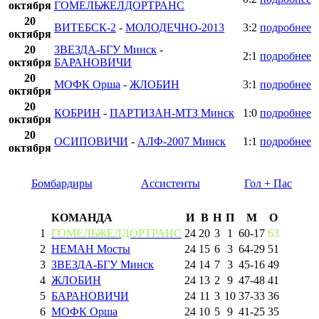
октября
ГОМЕЛЬЖЕЛДОРТРАНС
20
ВИТЕБСК-2
-
МОЛОДЕЧНО-2013
3:2
подробнее
октября
20
ЗВЕЗДА-БГУ Минск
-
2:1
подробнее
октября
БАРАНОВИЧИ
20
МОФК Орша
-
ЖЛОБИН
3:1
подробнее
октября
20
КОБРИН
-
ПАРТИЗАН-МТЗ Минск
1:0
подробнее
октября
20
ОСИПОВИЧИ
-
АЛФ-2007 Минск
1:1
подробнее
октября
Бомбардиры
Ассистенты
Гол + Пас
КОМАНДА
И
В
Н
П
М
О
1
ГОМЕЛЬЖЕЛДОРТРАНС
24
20
3
1
60
-
17
63
2
НЕМАН Мосты
24
15
6
3
64
-
29
51
3
ЗВЕЗДА-БГУ Минск
24
14
7
3
45
-
16
49
4
ЖЛОБИН
24
13
2
9
47
-
48
41
5
БАРАНОВИЧИ
24
11
3
10
37
-
33
36
6
МОФК Орша
24
10
5
9
41
-
25
35