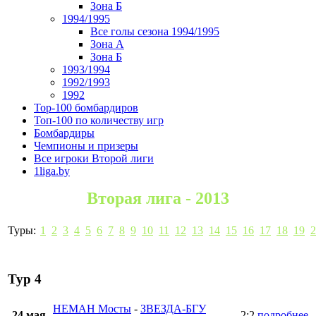
Зона Б
1994/1995
Все голы сезона 1994/1995
Зона А
Зона Б
1993/1994
1992/1993
1992
Top-100 бомбардиров
Топ-100 по количеству игр
Бомбардиры
Чемпионы и призеры
Все игроки Второй лиги
1liga.by
Вторая лига - 2013
Туры:
1
2
3
4
5
6
7
8
9
10
11
12
13
14
15
16
17
18
19
2
Тур 4
НЕМАН Мосты
-
ЗВЕЗДА-БГУ
24 мая
2:2
подробнее