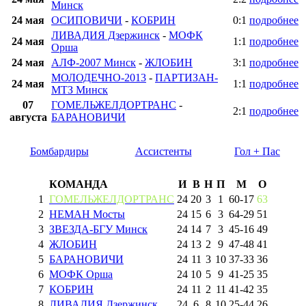
Минск
24 мая
ОСИПОВИЧИ
-
КОБРИН
0:1
подробнее
ЛИВАДИЯ Дзержинск
-
МОФК
24 мая
1:1
подробнее
Орша
24 мая
АЛФ-2007 Минск
-
ЖЛОБИН
3:1
подробнее
МОЛОДЕЧНО-2013
-
ПАРТИЗАН-
24 мая
1:1
подробнее
МТЗ Минск
07
ГОМЕЛЬЖЕЛДОРТРАНС
-
2:1
подробнее
августа
БАРАНОВИЧИ
Бомбардиры
Ассистенты
Гол + Пас
КОМАНДА
И
В
Н
П
М
О
1
ГОМЕЛЬЖЕЛДОРТРАНС
24
20
3
1
60
-
17
63
2
НЕМАН Мосты
24
15
6
3
64
-
29
51
3
ЗВЕЗДА-БГУ Минск
24
14
7
3
45
-
16
49
4
ЖЛОБИН
24
13
2
9
47
-
48
41
5
БАРАНОВИЧИ
24
11
3
10
37
-
33
36
6
МОФК Орша
24
10
5
9
41
-
25
35
7
КОБРИН
24
11
2
11
41
-
42
35
8
ЛИВАДИЯ Дзержинск
24
6
8
10
25
-
44
26