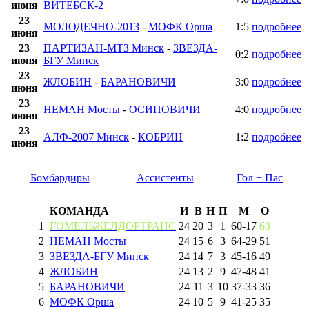
июня
ВИТЕБСК-2
23
МОЛОДЕЧНО-2013
-
МОФК Орша
1:5
подробнее
июня
23
ПАРТИЗАН-МТЗ Минск
-
ЗВЕЗДА-
0:2
подробнее
июня
БГУ Минск
23
ЖЛОБИН
-
БАРАНОВИЧИ
3:0
подробнее
июня
23
НЕМАН Мосты
-
ОСИПОВИЧИ
4:0
подробнее
июня
23
АЛФ-2007 Минск
-
КОБРИН
1:2
подробнее
июня
Бомбардиры
Ассистенты
Гол + Пас
КОМАНДА
И
В
Н
П
М
О
1
ГОМЕЛЬЖЕЛДОРТРАНС
24
20
3
1
60
-
17
63
2
НЕМАН Мосты
24
15
6
3
64
-
29
51
3
ЗВЕЗДА-БГУ Минск
24
14
7
3
45
-
16
49
4
ЖЛОБИН
24
13
2
9
47
-
48
41
5
БАРАНОВИЧИ
24
11
3
10
37
-
33
36
6
МОФК Орша
24
10
5
9
41
-
25
35