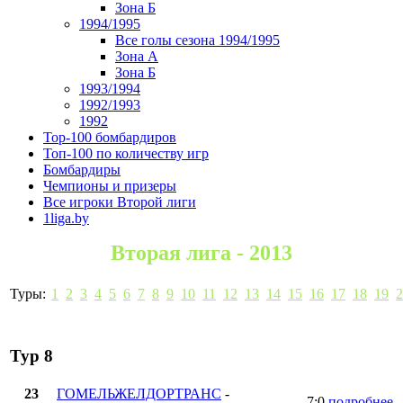
Зона Б
1994/1995
Все голы сезона 1994/1995
Зона А
Зона Б
1993/1994
1992/1993
1992
Top-100 бомбардиров
Топ-100 по количеству игр
Бомбардиры
Чемпионы и призеры
Все игроки Второй лиги
1liga.by
Вторая лига - 2013
Туры:
1
2
3
4
5
6
7
8
9
10
11
12
13
14
15
16
17
18
19
2
Тур 8
23
ГОМЕЛЬЖЕЛДОРТРАНС
-
7:0
подробнее